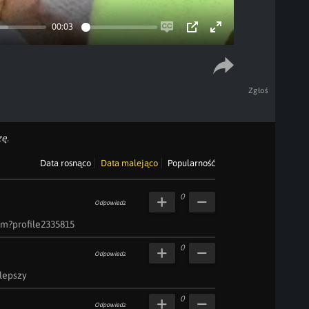
00:03
Enable
PIP
Enter
captions
fullscreen
Zgłoś
ę.
Data rosnąco
Data malejąco
Popularność
0
Odpowiedz
︀m︀?︀p︀r︀o︀f︀i︀l︀e︀2335815
0
Odpowiedz
lepszy
0
Odpowiedz