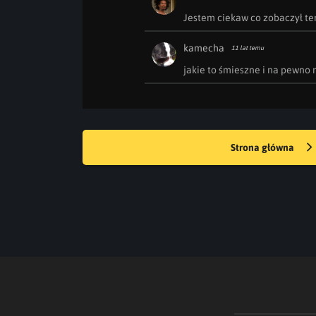
Jestem ciekaw co zobaczył te
kamecha
11 lat temu
jakie to śmieszne i na pewno n
Strona główna