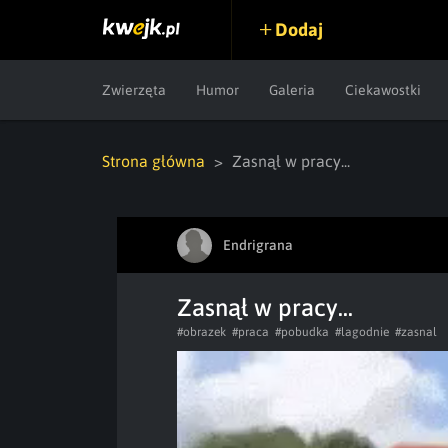
Dodaj
Zwierzęta
Humor
Galeria
Ciekawostki
Strona główna
Zasnął w pracy...
Endrigrana
Zasnął w pracy...
#obrazek
#praca
#pobudka
#lagodnie
#zasnal