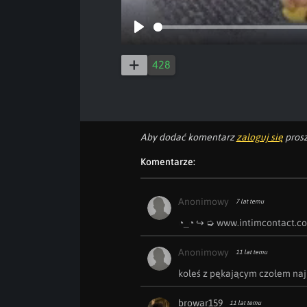
Play
428
Aby dodać komentarz
zaloguj się
prosz
Komentarze:
Anonimowy
7 lat temu
◔_◔ ︀↪ ︀➭ www.i︀n︀t︀i︀m︀c︀o︀n︀t︀a︀c︀t︀.︀c︀o
Anonimowy
11 lat temu
koleś z pękającym czołem naj
browar159
11 lat temu