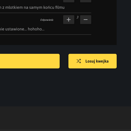
n z młotkiem na samym końcu filmu
3
Odpowiedz
ie ustawione... hohoho...
Losuj kwejka