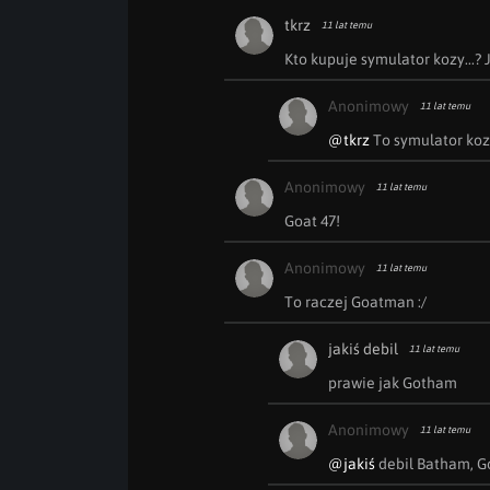
tkrz
11 lat temu
Kto kupuje symulator kozy...? 
Anonimowy
11 lat temu
@tkrz
 To symulator koz
Anonimowy
11 lat temu
Goat 47!
Anonimowy
11 lat temu
To raczej Goatman :/
jakiś debil
11 lat temu
prawie jak Gotham
Anonimowy
11 lat temu
@jakiś
 debil Batham, 