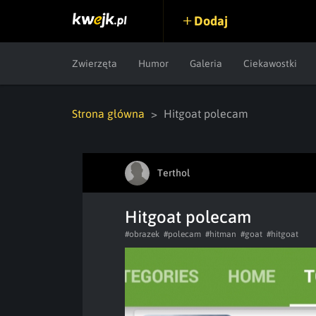
Dodaj
Zwierzęta
Humor
Galeria
Ciekawostki
Strona główna
Hitgoat polecam
Terthol
Hitgoat polecam
#obrazek
#polecam
#hitman
#goat
#hitgoat