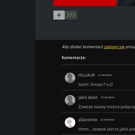
573
Aby dodać komentarz
zaloguj się
prosz
Komentarze:
HiLuXoR
11 lat temu
Gohit: Simper? o.O
jakiś debil
11 lat temu
Zawsze nazwy można połączyć 
allanstine
11 lat temu
Hmm... zawsze jest to jakiś po