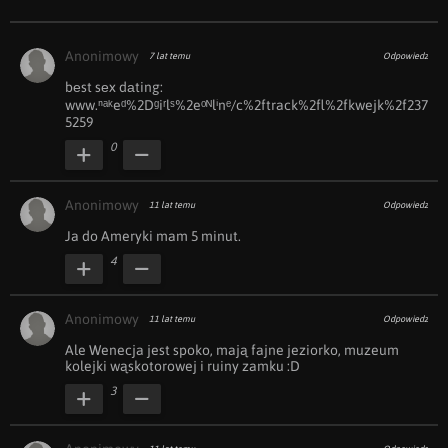
Anonimowy
7 lat temu
Odpowiedz
b︀е︀s︀t ︀s︀е︀x︀ ︀d︀а︀t︀i︀n︀g: 
www.︀ⁿ︀ᵃ︀ᵏ︀e︀ᵈ︀%2D︀ᵍ︀i︀ʳ︀l︀ˢ︀%2e︀ᵒ︀ᴺ︀l︀ⁱ︀n︀ᵉ/c%2ftrack%2fl%2f︀kwejk%2f︀237
5259
0
Anonimowy
11 lat temu
Odpowiedz
Ja do Ameryki mam 5 minut.
4
Anonimowy
11 lat temu
Odpowiedz
Ale Wenecja jest spoko, mają fajne jeziorko, muzeum 
kolejki wąskotorowej i ruiny zamku :D
3