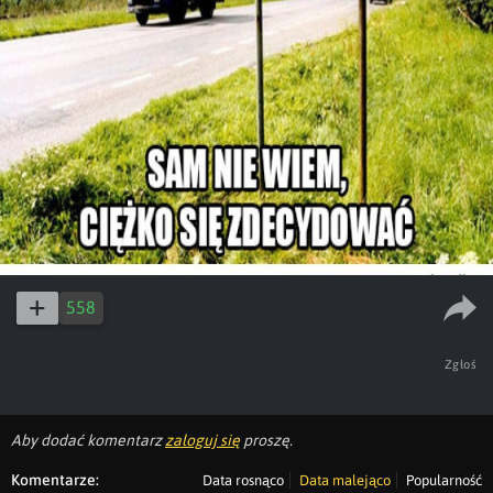
558
Zgłoś
Aby dodać komentarz
zaloguj się
proszę.
Komentarze:
Data rosnąco
Data malejąco
Popularność