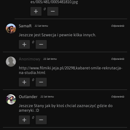
es/005/481/0005481810.jpg
0
SamaR
11 lat temu
Odpowiedz
Jeszcze jest Szwecja i pewnie kilka innych.
0
Anonimowy
11 lat temu
Odpowiedz
http://www.filmiki.jeja.pl/20298,kabaret-smile-rekrutacja-
na-studia.html
0
Outlander
11 lat temu
Odpowiedz
Jeszcze Stany jak by ktoś chciał zaznaczyć gdzie do 
ameryki. :D
0