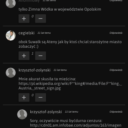
Anonimowy
11 lat temu
Odpowiedz
tylko Zimna Wódka w województwie Opolskim
0
cegielski
11 lat temu
Odpowiedz
obok Suwałk są Ateny jak by ktoś chciał starożytne miasto 
zobaczyć :)
1
krzysztof-zolynski
11 lat temu
Odpowiedz
Mnie akurat skusiła ta mieścina: 
https://pl.wikipedia.org/wiki/F**king#/media/File:F**king,_
Austria,_street_sign.jpg
0
krzysztof-zolynski
11 lat temu
Odpowiedz
Sory, oczywiście musi byćdurna cenzura: 
http://cdn01.am.infobae.com/adjuntos/163/imagen