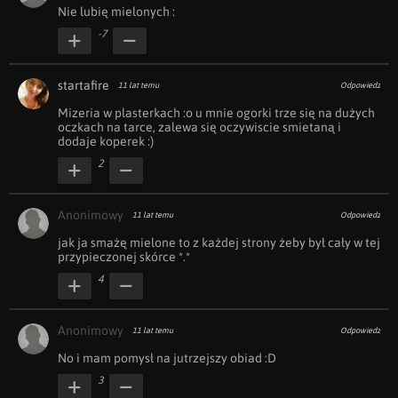
Nie lubię mielonych :
-7
startafire
11 lat temu
Odpowiedz
Mizeria w plasterkach :o u mnie ogorki trze się na dużych 
oczkach na tarce, zalewa się oczywiscie smietaną i 
dodaje koperek :)
2
Anonimowy
11 lat temu
Odpowiedz
jak ja smażę mielone to z każdej strony żeby był cały w tej 
przypieczonej skórce *.*
4
Anonimowy
11 lat temu
Odpowiedz
No i mam pomysł na jutrzejszy obiad :D
3