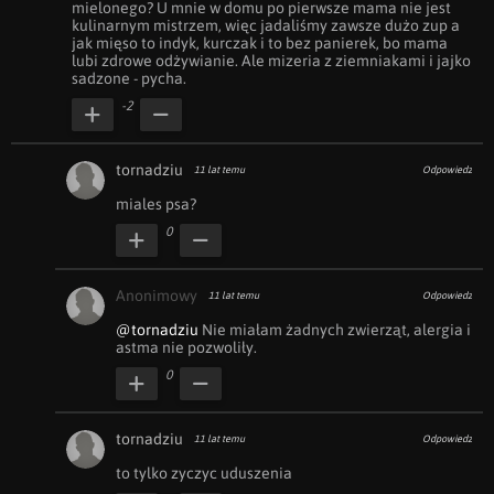
mielonego? U mnie w domu po pierwsze mama nie jest 
kulinarnym mistrzem, więc jadaliśmy zawsze dużo zup a 
jak mięso to indyk, kurczak i to bez panierek, bo mama 
lubi zdrowe odżywianie. Ale mizeria z ziemniakami i jajko 
sadzone - pycha.
-2
tornadziu
11 lat temu
Odpowiedz
miales psa?
0
Anonimowy
11 lat temu
Odpowiedz
@tornadziu
 Nie miałam żadnych zwierząt, alergia i 
astma nie pozwoliły.
0
tornadziu
11 lat temu
Odpowiedz
to tylko zyczyc uduszenia