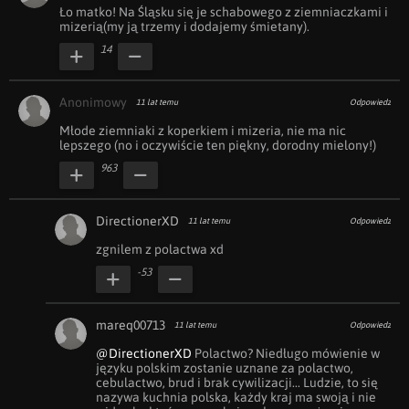
Ło matko! Na Śląsku się je schabowego z ziemniaczkami i 
mizerią(my ją trzemy i dodajemy śmietany).
14
Anonimowy
11 lat temu
Odpowiedz
Młode ziemniaki z koperkiem i mizeria, nie ma nic 
lepszego (no i oczywiście ten piękny, dorodny mielony!)
963
DirectionerXD
11 lat temu
Odpowiedz
zgnilem z polactwa xd
-53
mareq00713
11 lat temu
Odpowiedz
@DirectionerXD
 Polactwo? Niedługo mówienie w 
języku polskim zostanie uznane za polactwo, 
cebulactwo, brud i brak cywilizacji... Ludzie, to się 
nazywa kuchnia polska, każdy kraj ma swoją i nie 