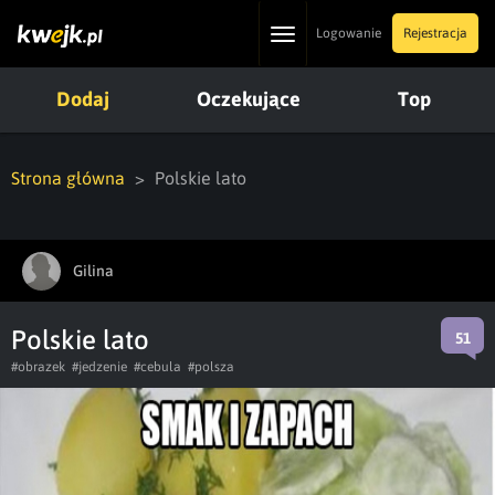
Toggle
Logowanie
Rejestracja
navigation
Dodaj
Oczekujące
Top
Strona główna
Polskie lato
Gilina
Polskie lato
51
#obrazek
#jedzenie
#cebula
#polsza