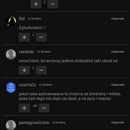
1
Eld
11 lat temu
Odpowiedz
Zgłodniałem :/
2
razielski
11 lat temu
Odpowiedz
smiechlem, bo wczoraj jadlem dokladnie taki obiad xd
1
czacha11
11 lat temu
Odpowiedz
jakaś taka wybrakowana ta mizeria ze śmietany i mleka, 
poza tym tego nie daje się obok, a na pyry i mięsko
-16
pantagrueliczna
11 lat temu
Odpowiedz