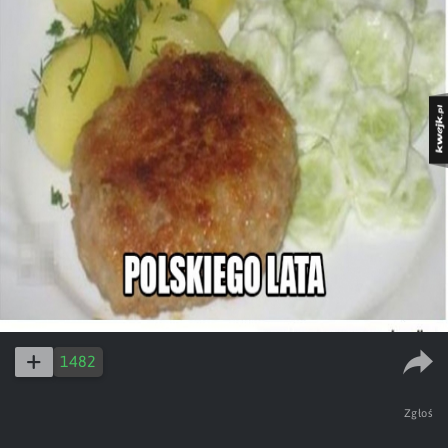
1482
Zgłoś