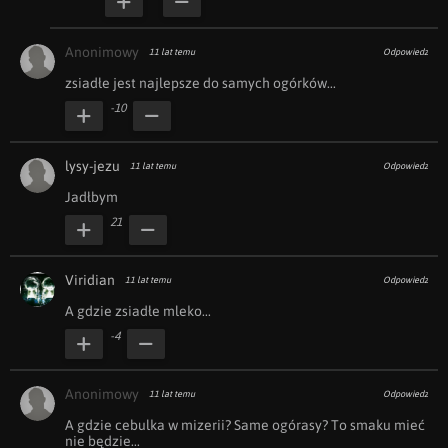
Anonimowy
11 lat temu
Odpowiedz
zsiadłe jest najlepsze do samych ogórków...
-10
lysy-jezu
11 lat temu
Odpowiedz
Jadłbym
21
Viridian
11 lat temu
Odpowiedz
A gdzie zsiadłe mleko...
-4
Anonimowy
11 lat temu
Odpowiedz
A gdzie cebulka w mizerii? Same ogórasy? To smaku mieć 
nie będzie...