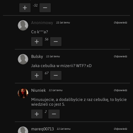
-51
Anonimowy
11 lat temu
Odpowiedz
Co k***a?
56
Bulsky
11 lat temu
Odpowiedz
Jaka cebulka w mizerii? WTF? xD
67
Niuniek
11 lat temu
Odpowiedz
Minusujecie, a dodalibyście z raz cebulkę, to byście 
wiedzieli co jest 5.
2
mareq00713
11 lat temu
Odpowiedz