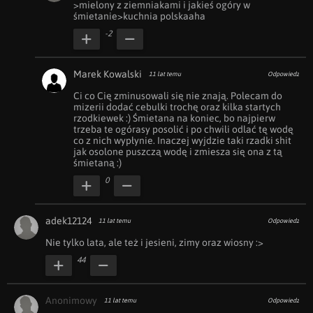
>mielony z ziemniakami i jakieś ogóry w 
śmietanie>kuchnia polskaaha
-2
Marek Kowalski
11 lat temu
Odpowiedz
Ci co Cię zminusowali się nie znają. Polecam do 
mizerii dodać cebulki trochę oraz kilka startych 
rzodkiewek :) Śmietana na koniec, bo najpierw 
trzeba te ogórasy posolić i po chwili odlać tę wodę 
co z nich wypłynie. Inaczej wyjdzie taki rzadki shit 
jak osolone puszczą wodę i zmiesza się ona z tą 
śmietaną :)
0
adek12124
11 lat temu
Odpowiedz
Nie tylko lata, ale też i jesieni, zimy oraz wiosny :>
44
Anonimowy
11 lat temu
Odpowiedz