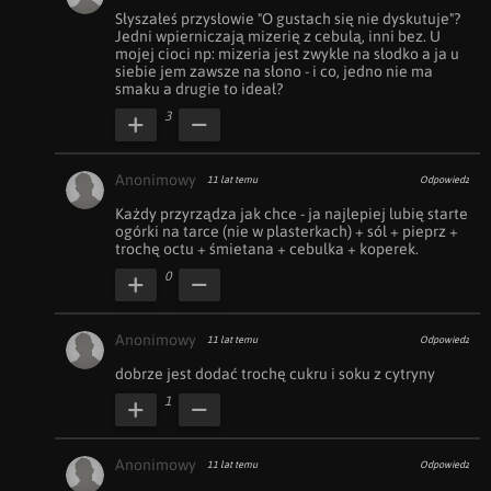
Słyszałeś przysłowie "O gustach się nie dyskutuje"? 
Jedni wpierniczają mizerię z cebulą, inni bez. U 
mojej cioci np: mizeria jest zwykle na słodko a ja u 
siebie jem zawsze na słono - i co, jedno nie ma 
smaku a drugie to ideał?
3
Anonimowy
11 lat temu
Odpowiedz
Każdy przyrządza jak chce - ja najlepiej lubię starte 
ogórki na tarce (nie w plasterkach) + sól + pieprz + 
trochę octu + śmietana + cebulka + koperek.
0
Anonimowy
11 lat temu
Odpowiedz
dobrze jest dodać trochę cukru i soku z cytryny
1
Anonimowy
11 lat temu
Odpowiedz