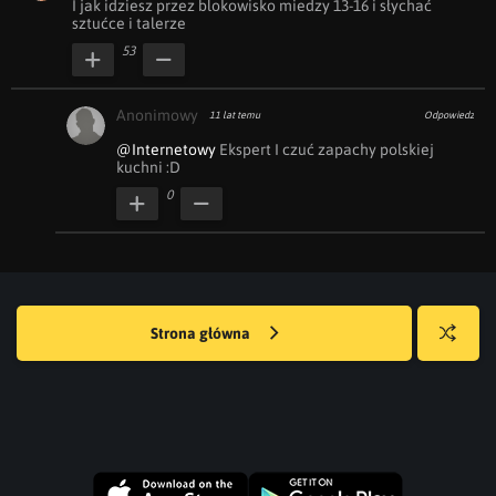
I jak idziesz przez blokowisko miedzy 13-16 i słychać 
sztućce i talerze
53
Anonimowy
11 lat temu
Odpowiedz
@Internetowy
 Ekspert I czuć zapachy polskiej 
kuchni :D
0
Strona główna
Losuj
kwejka