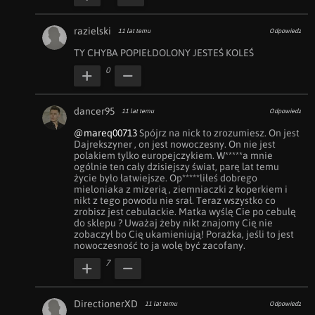
razielski
11 lat temu
Odpowiedz
TY CHYBA POPIEŁDOLONY JESTEŚ KOLEŚ
0
dancer95
11 lat temu
Odpowiedz
@mareq00713
 Spójrz na nick to zrozumiesz. On jest 
Dajrekszyner , on jest nowoczesny. On nie jest 
polakiem tylko europejczykiem. W*****a mnie 
ogólnie ten cały dzisiejszy świat, parę lat temu 
życie było łatwiejsze. Op*****liłeś dobrego 
mieloniaka z mizerią , ziemniaczki z koperkiem i 
nikt z tego powodu nie srał. Teraz wszystko co 
zrobisz jest cebulackie. Matka wyślę Cie po cebulę 
do sklepu ? Uważaj żeby nikt znajomy Cię nie 
zobaczył bo Cię ukamieniują! Porażka, jeśli to jest 
nowoczesność to ja wolę być zacofany.
7
DirectionerXD
11 lat temu
Odpowiedz