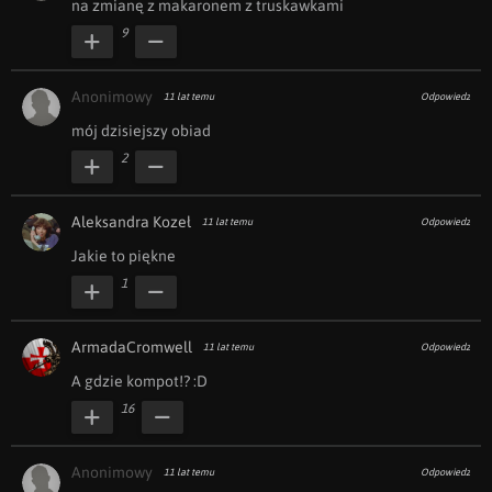
na zmianę z makaronem z truskawkami
9
Anonimowy
11 lat temu
Odpowiedz
mój dzisiejszy obiad
2
Aleksandra Kozeł
11 lat temu
Odpowiedz
Jakie to piękne 
1
ArmadaCromwell
11 lat temu
Odpowiedz
A gdzie kompot!? :D
16
Anonimowy
11 lat temu
Odpowiedz