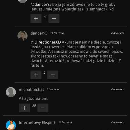
@dancer95
 bo ja jem zdrowo nie to co ty gruby 
januszu mielone wpierdalasz i ziemniaczki xd
-1
dancer95
11 lat temu
Odpowiedz
@DirectionerXD
 Akurat jestem na diecie, ćwiczę i 
jeżdżę na rowerze.  Mam całkiem w porządku 
sylwetkę. A Janusz możesz mówić do swoich ojców, 
skoro jesteś taki nowoczesny to pewnie masz 
dwóch.  A teraz idź trollować ludzi gdzie indziej. Z 
fartem.
1
michalmichal
11 lat temu
Odpowiedz
Aż zgłodniałem.
30
Internetowy Ekspert
11 lat temu
Odpowiedz