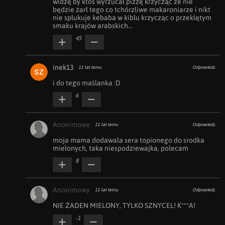
widzę by ktoś wyrzucał pizzę krzycząc że nie 
będzie żarł tego co tchórzliwe makaroniarze i nikt 
nie spłukuje kebaba w kiblu krzycząc o przeklętym 
smaku krajów arabskich...
45
inek13
11 lat temu
Odpowiedz
i do tego maślanka :D
6
Anonimowy
11 lat temu
Odpowiedz
moja mama dodawala sera topionego do srodka 
mielonych, taka niespodziewajka, polecam
8
Anonimowy
11 lat temu
Odpowiedz
NIE ŻADEN MIELONY, TYLKO SZNYCEL! K***A!
-1