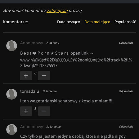
Aby dodać komentarz
zaloguj się
proszę.
Komentarze:
Data rosnąco
Data malejąco
Popularność
Anonimowy
7 lat temu
Odpowiedz
B ︀е ︀s ︀t ︀❤️ ︀P ︀о ︀r ︀n ︀★ ︀S ︀t ︀а ︀r ︀s, ︀open ︀link ︀↪ 
www.n︀ⓐ︀k︀ⓔ︀d︀%2Dⓖ︀ⓘ︀ⓡ︀ⓛ︀s︀%2e︀o︀n︀l︀ⓘ︀n︀Ⓔ︀/c%2ftrack%2fl%
2f︀kwejk%2f︀2375517
0
tornadziu
11 lat temu
Odpowiedz
i ten wegetarianski schabowy z koscia mniam!!!
1
Anonimowy
11 lat temu
Odpowiedz
Czy tylko ja jestem jedyną osobą, która nie jadła nigdy 