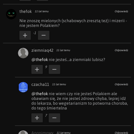
thefok
11 lat temu
Odpowiedz
Nie znoszę mielonych (schabowych zresztą też) i mizerii - 
nie jestem Polakiem?
-1
ziemniaq42
11 lat temu
Odpowiedz
@thefok
 nie jesteś...a ziemniaki lubisz?
9
czacha11
11 lat temu
Odpowiedz
@thefok
 nie wiem czy nie jesteś Polakiem ale 
obawiam się, że nie jesteś zdrowy chyba, lepiej idź 
do lekarza, bo wegetarianizm to potworna choroba, 
do tego śmiertelna
7
Anonimowy
11 lat temu
Odpowiedz