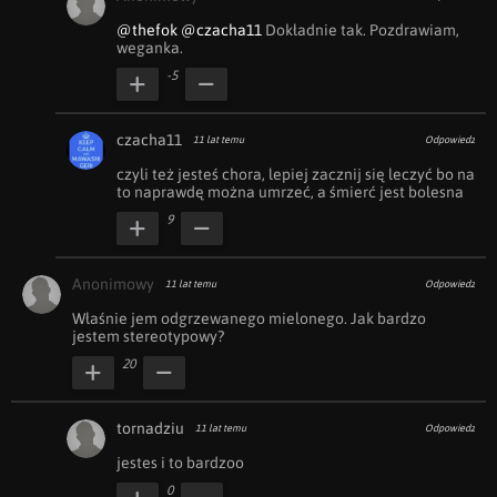
@thefok
@czacha11
 Dokładnie tak. Pozdrawiam, 
weganka.
-5
czacha11
11 lat temu
Odpowiedz
czyli też jesteś chora, lepiej zacznij się leczyć bo na 
to naprawdę można umrzeć, a śmierć jest bolesna
9
Anonimowy
11 lat temu
Odpowiedz
Właśnie jem odgrzewanego mielonego. Jak bardzo 
jestem stereotypowy?
20
tornadziu
11 lat temu
Odpowiedz
jestes i to bardzoo
0