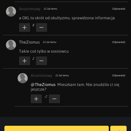
Anonimowy
11 lat temu
Odpowiedz
a OKL to skrót od okultyzmu. sprawdzona informacja
8
TheZiomus
11 lat temu
Odpowiedz
Takie coś tylko w sosnowcu
2
Anonimowy
11 lat temu
Odpowiedz
@TheZiomus
  Mieszkam tam. Nie znudziło ci się 
jeszcze?
-2