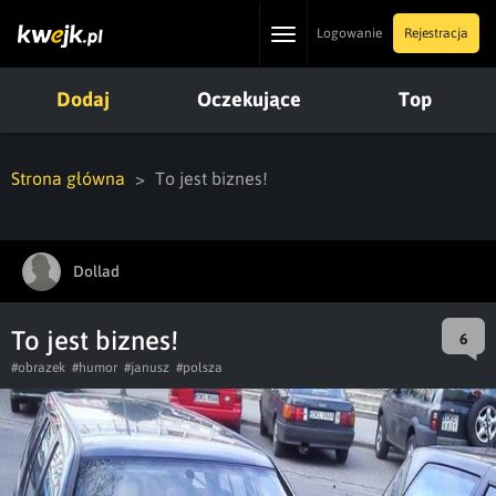
Toggle
Logowanie
Rejestracja
navigation
Dodaj
Oczekujące
Top
Strona główna
To jest biznes!
Dollad
To jest biznes!
6
#obrazek
#humor
#janusz
#polsza