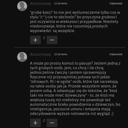
Anonimowy
11 lat temu
Odpowiedz
"grube kosci" to nie jest wytlumaczenie tylko cos w 
stylu "c**j cie to obchodzi" bo przyczyna grubosci 
jest oczywista w wiekszosci przypadkow. Niestety 
niedorozwoje, które nie rozumieją prostych 
wypowiedzi  są wszędzie.
1
Anonimowy
11 lat temu
Odpowiedz
A może po prostu komuś to pasuje? Jestem jedną z 
tych grubych osób, jem, co chcę i ile chcę, 
jednocześnie ćwiczę i jestem sprawniejszy 
fizycznie niż przynajmniej połowa tych jakże 
"zdrowych, fit i w ogóle" osób, które tak narzekają 
na takie osoby jak ja. Przede wszystkim wiem, że 
jestem sobą. A odwołując się do tekstów, że "ktoś 
taki nie może mieć dziewczyny" - to, że ktoś ma 
większą tuszę niż niektórzy nie powoduje też 
automatycznie braku powodzenia u dziewczyn, bo 
inteligencja, poczucie umoru i empatia mają 
zdecydowanie wyższe notowania niż wygląd. ;)
2