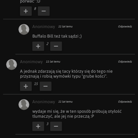
porwać" :D
8
Anonimowy
11 lat temu
Odpowiedz
Buffalo Bill też tak sądzi ;)
2
Anonimowy
11 lat temu
Odpowiedz
A jednak zdarzają się tacy którzy się do tego nie 
przyznają i robią wymówki typu "grube kości".
15
Anonimowy
11 lat temu
Odpowiedz
wydaje mi się, że w ten sposób próbują otyłość 
tłumaczyć, ale jej nie przeczą :P
3