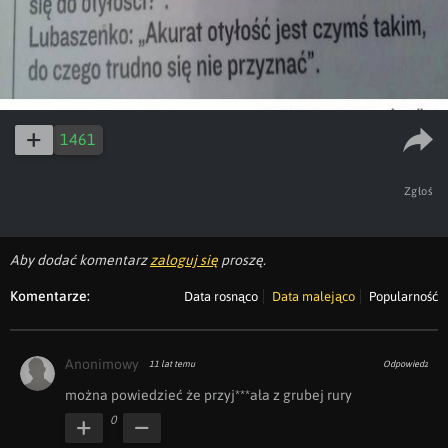
1461
Zgłoś
Aby dodać komentarz
zaloguj się
proszę.
Komentarze:
Data rosnąco
Data malejąco
Popularność
Anonimowy
11 lat temu
Odpowiedz
można powiedzieć że przyj***ała z grubej rury
0