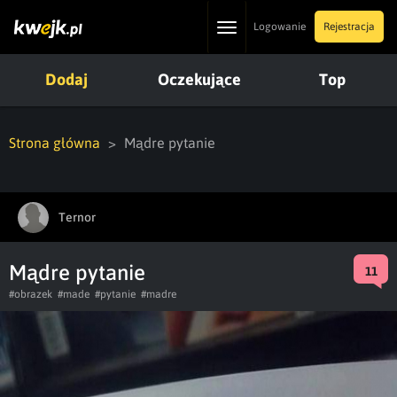
Toggle
Logowanie
Rejestracja
navigation
Dodaj
Oczekujące
Top
Strona główna
Mądre pytanie
Ternor
Mądre pytanie
11
#obrazek
#made
#pytanie
#madre