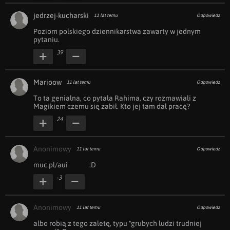
jedrzej-kucharski
11 lat temu
Odpowiedz
Poziom polskiego dziennikarstwa zawarty w jednym 
pytaniu.
39
Marioow
11 lat temu
Odpowiedz
To ta genialna, co pytała Rahima, czy rozmawiali z 
Magikiem czemu się zabił. Kto jej tam dał pracę?
24
Anonimowy
11 lat temu
Odpowiedz
muc.pl/aui              :D
-3
Anonimowy
11 lat temu
Odpowiedz
albo robią z tego zaletę, typu "grubych ludzi trudniej 