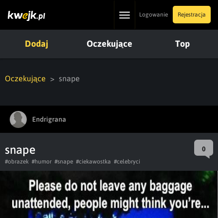
Toggle
Logowanie
Rejestracja
navigation
Dodaj
Oczekujące
Top
Oczekujące
snape
Endrigrana
snape
0
#obrazek
#humor
#snape
#ciekawostka
#celebryci