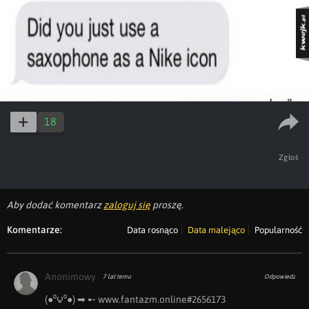
18
Zgłoś
Aby dodać komentarz
zaloguj się
proszę.
Komentarze:
Data rosnąco
Data malejąco
Popularność
Anonimowy
7 lat temu
Odpowiedz
(●⁰౪⁰●) ➡ ︀➸ www.f︀a︀n︀t︀a︀z︀m︀.︀o︀n︀l︀i︀n︀e︀#︀2656173