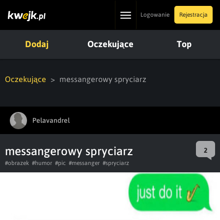
Toggle
Logowanie
Rejestracja
navigation
Dodaj
Oczekujące
Top
Oczekujące
messangerowy spryciarz
Pelavandrel
messangerowy spryciarz
2
#obrazek
#humor
#pic
#messanger
#spryciarz