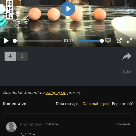
Play
03:17
Play
Enable
PIP
Ent
captions
ful
1
Zgłoś
Aby dodać komentarz
zaloguj się
proszę.
Komentarze:
Data rosnąco
Data malejąco
Popularność
Anonimowy
7 lat temu
Odpowiedz
◔_◔ ︀↪ ︀➭ 