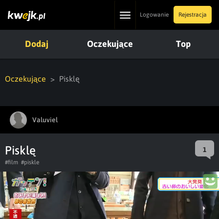
Toggle
Logowanie
Rejestracja
navigation
Dodaj
Oczekujące
Top
Oczekujące
Pisklę
Valuviel
Pisklę
1
#film
#piskle