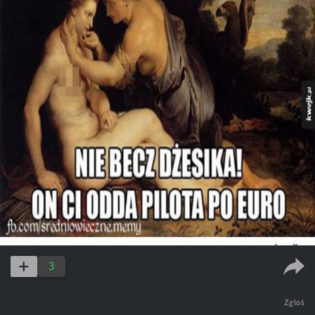
3
Zgłoś