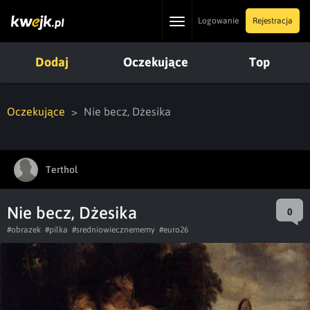
Toggle
Logowanie
Rejestracja
navigation
Dodaj
Oczekujące
Top
Oczekujące
Nie becz, Dżesika
Terthol
Nie becz, Dżesika
0
#obrazek
#pilka
#sredniowiecznememy
#euro26