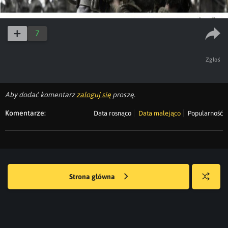
7
Zgłoś
Aby dodać komentarz
zaloguj się
proszę.
Komentarze:
Data rosnąco
Data malejąco
Popularność
Strona główna
Losuj
kwejka