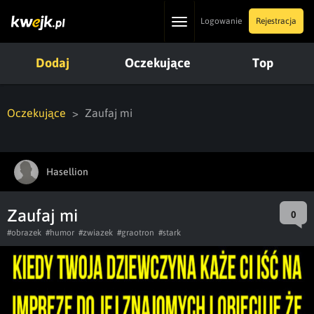
Toggle
Logowanie
Rejestracja
navigation
Dodaj
Oczekujące
Top
Oczekujące
Zaufaj mi
Hasellion
Zaufaj mi
0
#obrazek
#humor
#zwiazek
#graotron
#stark