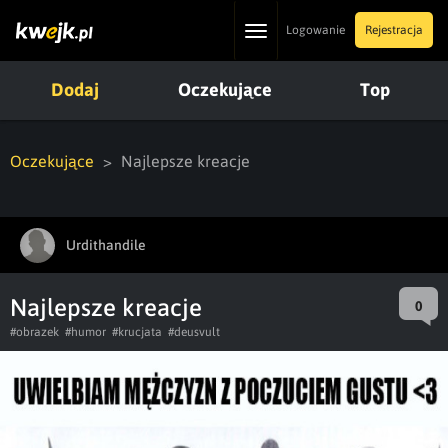
Toggle
Logowanie
Rejestracja
navigation
Dodaj
Oczekujące
Top
Oczekujące
Najlepsze kreacje
Urdithandile
Najlepsze kreacje
0
#obrazek
#humor
#krucjata
#deusvult