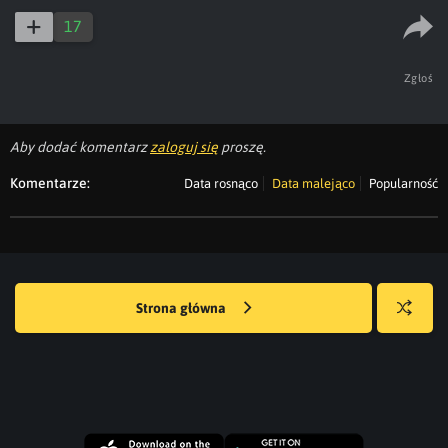
17
Zgłoś
Aby dodać komentarz
zaloguj się
proszę.
Komentarze:
Data rosnąco
Data malejąco
Popularność
Strona główna
Losuj
kwejka