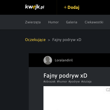
Dodaj
Zwierzęta
Humor
Galeria
Ciekawostki
Oczekujące
Fajny podryw xD
Loralandiril
Fajny podryw xD
#obrazek
#humor
#podryw
#stuleja