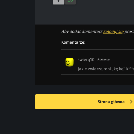
Aby dodać komentarz
zaloguj się
prosz
Komentarze:
swierq10
9 lat temu
jakie zwierzę robi ,,kę kę'' k***
Strona główna