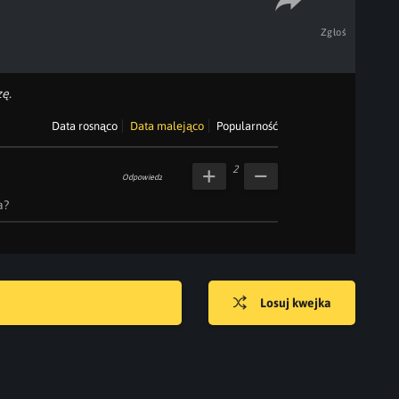
Zgłoś
ę.
Data rosnąco
Data malejąco
Popularność
2
Odpowiedz
a?
Losuj kwejka