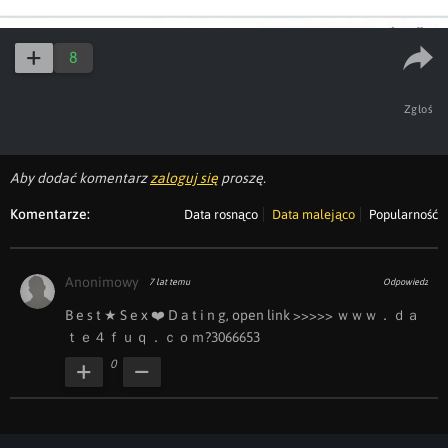
8
Zgłoś
Aby dodać komentarz
zaloguj się
proszę.
Komentarze:
Data rosnąco
Data malejąco
Popularność
Anonimowy
7 lat temu
Odpowiedz
B ︀e ︀s ︀t ︀★ ︀S ︀e ︀x ︀❤️ ︀D ︀a ︀t ︀i ︀n ︀g, ︀o︀p︀e︀n ︀l︀i︀n︀k ︀>>>>> ｗｗｗ．ｄａ
ｔｅ４ｆｕｑ．ｃｏｍ?3066653
0