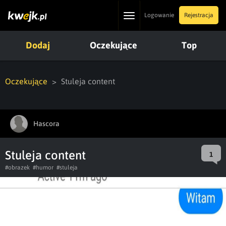
Toggle
Logowanie
Rejestracja
navigation
Dodaj
Oczekujące
Top
Oczekujące
Stuleja content
Hascora
Stuleja content
1
#obrazek
#humor
#stuleja