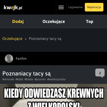
Toggle
Logowanie
Rejestracja
navigation
Dodaj
Oczekujące
Top
Oczekujące
Poznaniacy tacy są
Farthin
Poznaniacy tacy są
2
#obrazek
#kibel
#bieda
#poznan
#wielkopolska