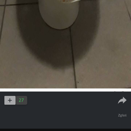
27
Zgłoś