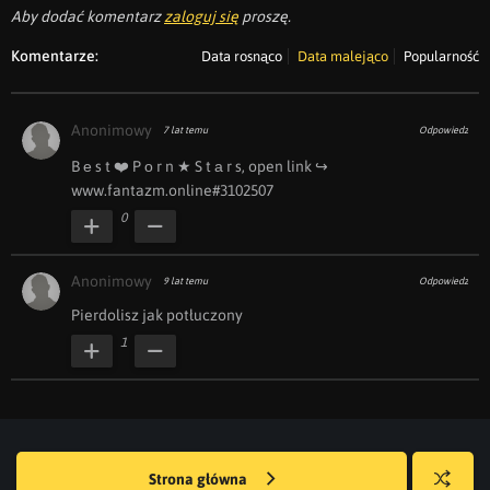
Aby dodać komentarz
zaloguj się
proszę.
Komentarze:
Data rosnąco
Data malejąco
Popularność
Anonimowy
7 lat temu
Odpowiedz
B ︀е ︀s ︀t ︀❤️ ︀P ︀о ︀r ︀n ︀★ ︀S ︀t ︀а ︀r ︀s, ︀open ︀link ︀↪ 
www.f︀a︀n︀t︀a︀z︀m︀.︀o︀n︀l︀i︀n︀e︀#︀3102507
0
Anonimowy
9 lat temu
Odpowiedz
Pierdolisz jak potłuczony
1
Strona główna