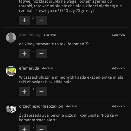
łatwiej niż kłaść śrubki na wagę i potem zgarnia do 
torebki, tarować mi się nie chcialo a klienci nigdy się nie 
czepiali, zresztą o co? O 10 czy 20 groszy?
0
Anonimowy
8 lat temu
Odpowiedz
od kiedy tarowanie to taki fenomen ??
2
efemeryda
8 lat temu
Odpowiedz
W czasach słusznie minionych każda ekspedientka miała 
taki obowiązek...wielkie halo.
1
orzechjesionbrzozaklon
8 lat temu
Odpowiedz
Żyd sprzedawca, pewnie oszust i komunista. *Polska w 
komentarzach alert*
2