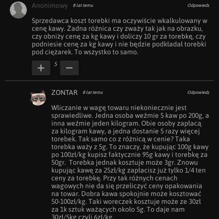
Anonimowy
8 lat temu
Odpowiedz
Sprzedawca koszt torebki ma oczywiście wkalkulowany w 
cenę kawy. Żadna różnica czy zważy tak jak na obrazku, 
czy obniży cenę za kg kawy i doliczy 10 gr za torebkę, czy 
podniesie cenę za kg kawy i nie będzie podkładał torebki 
pod ciężarek. To wszystko to samo.
5
ZONTAR
8 lat temu
Odpowiedz
Wliczanie w wagę towaru niekoniecznie jest 
sprawiedliwe. Jedna osoba weźmie 5 kaw po 200g, a 
inna weźmie jeden kilogram. Obie osoby zapłacą 
za kilogram kawy, a jedna dostanie 5 razy więcej 
torebek. Tak samo co z różnicą w cenie? Taka 
torebka waży z 5g. To znaczy, że kupując 100g kawy 
po 100zł/kg kupisz faktycznie 95g kawy i torebkę za 
50gr.  Torebka jednak kosztuje może 3gr. Znowu 
kupując kawę za 25zł/kg zapłacisz już tylko 1/4 ten 
ceny za torebkę. Przy tak różnych cenach 
wagowych nie da się przeliczyć ceny opakowania 
na towar. Dobra kawa spokojnie może kosztować 
50-100zł/kg. Taki woreczek kosztuje może ze 30zł 
za 1k sztuk ważących około 5g. To daje nam 
30zł/5kg czyli 6zł/kg. 
