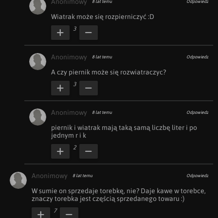
Anonimowy
8 lat temu
Odpowiedz
Wiatrak może się rozpierniczyć :D
3
Anonimowy
8 lat temu
Odpowiedz
A czy piernik może się rozwiatraczyc?
3
Anonimowy
8 lat temu
Odpowiedz
piernik i wiatrak mają taką samą liczbę liter i po 
jednym r i k
2
Anonimowy
8 lat temu
Odpowiedz
W sumie on sprzedaje torebkę, nie? Daje kawe w torebce, 
znaczy torebka jest częścią sprzedanego towaru :)
7