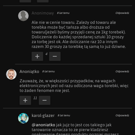
Anonimowy
8 lat temu
Odpowiedz
Ale nie w cenie towaru. Zależy od towaru ale 
torebka może być tańsza albo droższa od 
towaru(jeżeli byśmy przyjęli cenę za 1kg torebek). 
Doliczenie do każdej sprzedanej sztuki 10 groszy 
za torbę jest ok. Ale doliczanie raz 10 a innym 
razem 30 groszy za torebkę tą samą to już dziwne.
4
Anoniątko
8 lat temu
Odpowiedz
Zauważę, że, w większości przypadków, na wagach 
elektronicznych jest od razu odliczona waga torebki, więc 
to żaden fenomen nie jest.
11
karol-glazer
8 lat temu
Odpowiedz
@anoniatko
 jak jujz to jest cos takiego jak 
tarowanie oznacza to ze pierw kladziesz 
opakowanie danego produktu pozniej mozesz 