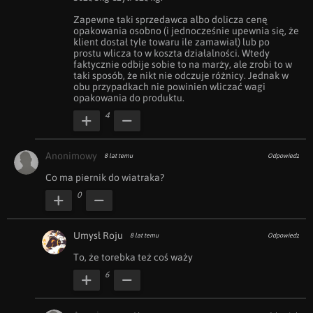
Zapewne taki sprzedawca albo dolicza cenę 
opakowania osobno (i jednocześnie upewnia się, że 
klient dostał tyle towaru ile zamawiał) lub po 
prostu wlicza to w koszta działalności. Wtedy 
faktycznie odbije sobie to na marży, ale zrobi to w 
taki sposób, że nikt nie odczuje różnicy. Jednak w 
obu przypadkach nie powinien wliczać wagi 
opakowania do produktu.
4
Anonimowy
8 lat temu
Odpowiedz
Co ma piernik do wiatraka?
0
Umysł Roju
8 lat temu
Odpowiedz
To, że torebka też coś waży
6