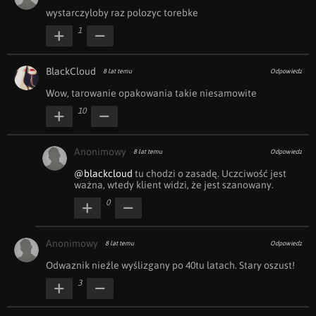
wystarczyloby raz polozyc torebke
1
BlackCloud
8 lat temu
Odpowiedz
Wow, tarowanie opakowania takie niesamowite
10
Anonimowy
8 lat temu
Odpowiedz
@blackcloud
 tu chodzi o zasadę. Uczciwość jest 
ważna, wtedy klient widzi, że jest szanowany.
0
Anonimowy
8 lat temu
Odpowiedz
Odwaznik nieźle wyślizgany po 40tu latach. Stary oszust!
3