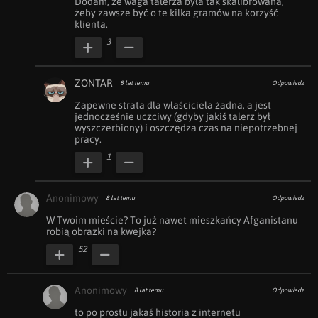
Dodam, że waga talerza była tak skalibrowana, 
żeby zawsze być o te kilka gramów na korzyść 
klienta.
3
ZONTAR
8 lat temu
Odpowiedz
Zapewne strata dla właściciela żadna, a jest 
jednocześnie uczciwy (gdyby jakiś talerz był 
wyszczerbiony) i oszczędza czas na niepotrzebnej 
pracy.
1
Anonimowy
8 lat temu
Odpowiedz
W Twoim mieście? To już nawet mieszkańcy Afganistanu 
robią obrazki na kwejka?
52
Anonimowy
8 lat temu
Odpowiedz
to po prostu jakaś historia z internetu 