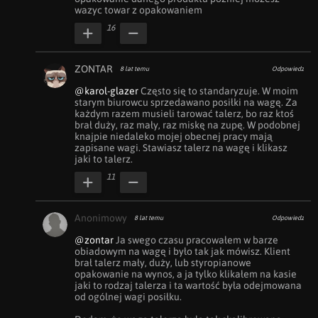
wazyc towar z opakowaniem
16
ZONTAR
8 lat temu
Odpowiedz
@karol-glazer
 Często się to standaryzuje. W moim 
starym biurowcu sprzedawano posiłki na wagę. Za 
każdym razem musieli tarować talerz, bo raz ktoś 
brał duży, raz mały, raz miskę na zupę. W podobnej 
knajpie niedaleko mojej obecnej pracy mają 
zapisane wagi. Stawiasz talerz na wagę i klikasz 
jaki to talerz.
11
Anonimowy
8 lat temu
Odpowiedz
@zontar
 Ja swego czasu pracowałem w barze 
obiadowym na wagę i było tak jak mówisz. Klient 
brał talerz mały, duży, lub styropianowe 
opakowanie na wynos, a ja tylko klikałem na kasie 
jaki to rodzaj talerza i ta wartość była odejmowana 
od ogólnej wagi posiłku. 
