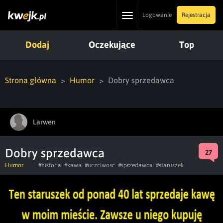
Toggle
Logowanie
Rejestracja
navigation
Dodaj
Oczekujące
Top
Strona główna
Humor
Dobry sprzedawca
Larwen
Dobry sprzedawca
27
Humor
#historia
#kawa
#uczciwosc
#sprzedawca
#staruszek