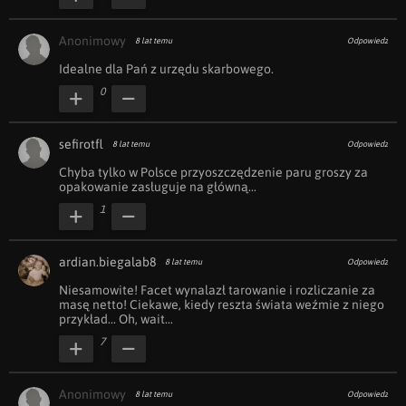
Anonimowy
8 lat temu
Odpowiedz
Idealne dla Pań z urzędu skarbowego.
0
sefirotfl
8 lat temu
Odpowiedz
Chyba tylko w Polsce przyoszczędzenie paru groszy za 
opakowanie zasługuje na główną...
1
ardian.biegalab8
8 lat temu
Odpowiedz
Niesamowite! Facet wynalazł tarowanie i rozliczanie za 
masę netto! Ciekawe, kiedy reszta świata weźmie z niego 
przykład... Oh, wait...
7
Anonimowy
8 lat temu
Odpowiedz