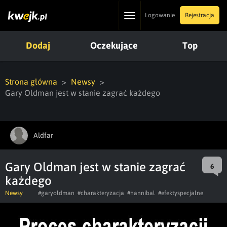
Toggle
Logowanie
Rejestracja
navigation
Dodaj
Oczekujące
Top
Strona główna
Newsy
Gary Oldman jest w stanie zagrać każdego
Aldfar
Gary Oldman jest w stanie zagrać
6
każdego
Newsy
#garyoldman
#charakteryzacja
#hannibal
#efektyspecjalne