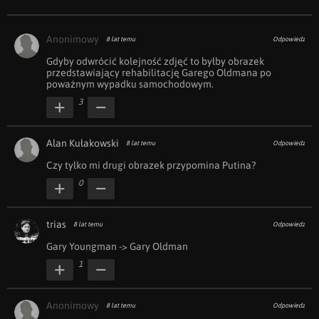
Anonimowy
8 lat temu
Odpowiedz
Gdyby odwrócić kolejność zdjęć to byłby obrazek 
przedstawiający rehabilitację Garego Oldmana po 
poważnym wypadku samochodowym.
3
Alan Kułakowski
8 lat temu
Odpowiedz
Czy tylko mi drugi obrazek przypomina Putina?
0
trias
8 lat temu
Odpowiedz
Gary Youngman -> Gary Oldman
1
Anonimowy
8 lat temu
Odpowiedz