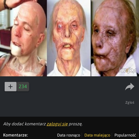
234
Zgłoś
Aby dodać komentarz
zaloguj się
proszę.
Komentarze:
Data rosnąco
Data malejąco
Popularność