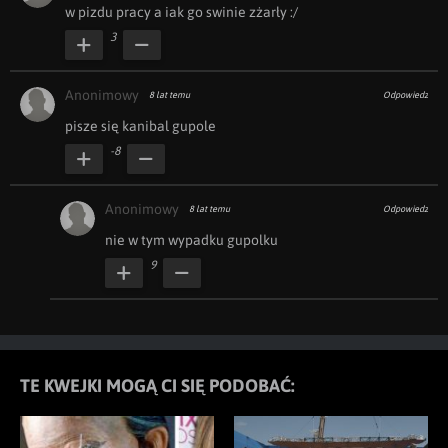
w pizdu pracy a iak go swinie zżarły :/
3
Anonimowy
8 lat temu
Odpowiedz
pisze się kanibal gupole
-8
Anonimowy
8 lat temu
Odpowiedz
nie w tym wypadku gupolku 
9
TE KWEJKI MOGĄ CI SIĘ PODOBAĆ: