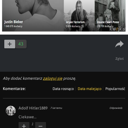
43
Zgłoś
Aby dodać komentarz
zaloguj się
proszę.
Komentarze:
Data rosnąco
Data malejąco
Popularność
Adolf Hitler1889
7 lat temu
Odpowiedz
Ciekawe...
1