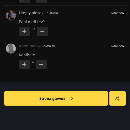
Uległy piesek
7 lat temu
Odpowiedz
Pani Avril też?
-1
Anonimowy
7 lat temu
Odpowiedz
Kanibale
0
Strona główna
Losuj
kwejka