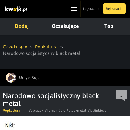
Toggle
Logowanie
Rejestracja
navigation
Dodaj
Oczekujące
Top
Oczekujące
Popkultura
Narodowo socjalistyczny black metal
Umysł Roju
Narodowo socjalistyczny black
3
metal
Popkultura
#obrazek
#humor
#pic
#blackmetal
#justinbieber