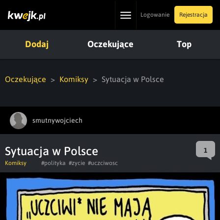
Toggle
Logowanie
Rejestracja
navigation
Dodaj
Oczekujące
Top
Oczekujące
Komiksy
Sytuacja w Polsce
smutnywojciech
Sytuacja w Polsce
1
Komiksy
#polityka
#zycie
#uczciwosc