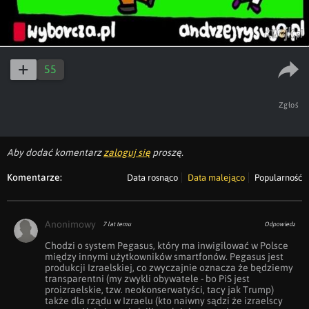
55
Zgłoś
Aby dodać komentarz
zaloguj się
proszę.
Komentarze:
Data rosnąco
Data malejąco
Popularność
Anonimowy
7 lat temu
Odpowiedz
Chodzi o system Pegasus, który ma inwigilować w Polsce 
między innymi użytkowników smartfonów. Pegasus jest 
produkcji Izraelskiej, co zwyczajnie oznacza że będziemy 
transparentni (my zwykli obywatele - bo PiS jest 
proizraelskie, tzw. neokonserwatyści, tacy jak Trump) 
także dla rządu w Izraelu (kto naiwny sądzi że izraelscy 