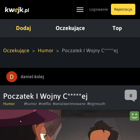
Toggle
Logowanie
Rejestracja
navigation
Dodaj
Oczekujące
Top
Oczekujące
Humor
Poczatek I Wojny C*****ej
daniel-kolej
Poczatek I Wojny C*****ej
0
Humor
#humor
#netflix
#serialeanimowane
#bigmouth