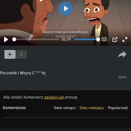
Play
01:39
Play
Enable
PIP
Ent
captions
ful
1
Poczatek I Wojny C*****ej
Zgłoś
Aby dodać komentarz
zaloguj się
proszę.
Komentarze:
Data rosnąco
Data malejąco
Popularność