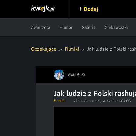
Dodaj
Zwierzęta
Humor
Galeria
Ciekawostki
Oczekujące
Filmiki
Jak ludzie z Polski ra
woid9175
Jak ludzie z Polski rash
Filmiki
#film
#humor
#gra
#video
#CS GO