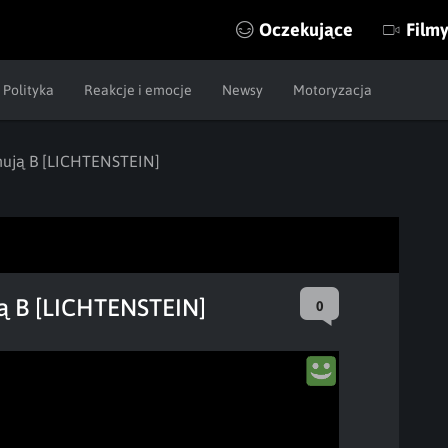
Oczekujące
Film
Polityka
Reakcje i emocje
Newsy
Motoryzacja
shują B [LICHTENSTEIN]
ują B [LICHTENSTEIN]
0