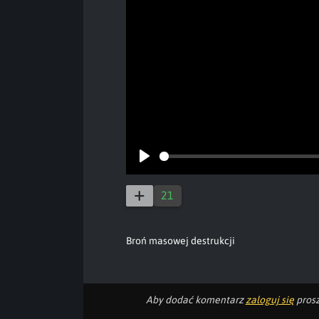
Play
21
Broń masowej destrukcji
Aby dodać komentarz
zaloguj się
prosz