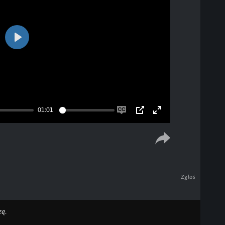
Play
01:01
Enable
PIP
Enter
captions
fullscreen
Zgłoś
ę.