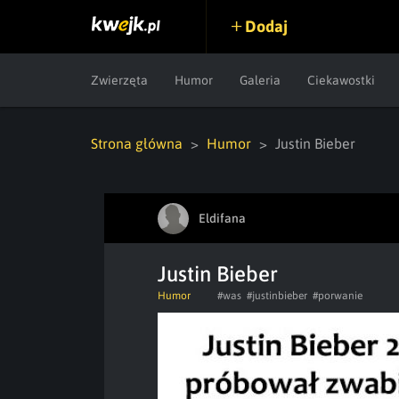
Dodaj
Zwierzęta
Humor
Galeria
Ciekawostki
Strona główna
Humor
Justin Bieber
Eldifana
Justin Bieber
Humor
#was
#justinbieber
#porwanie