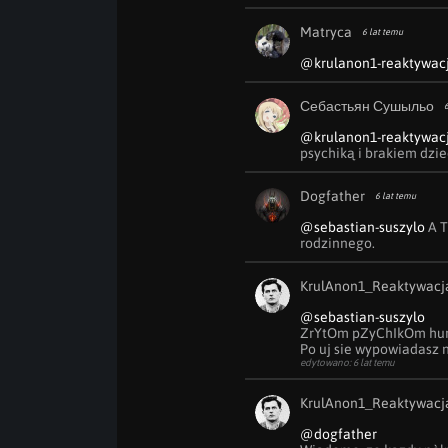
Matryca
6 lat temu
@krulanon1-reaktywac
Себастьян Сушыльо
6
@krulanon1-reaktywac
psychiką i brakiem dzi
Dogfather
6 lat temu
@sebastian-suszylo
 A 
rodzinnego.
KrulAnon1_Reaktywacj
@sebastian-suszylo
ZrYtOm pZyChIkOm hurr
Po uj sie wypowiadasz n
edytowano: 6 lat temu
KrulAnon1_Reaktywacj
@dogfather