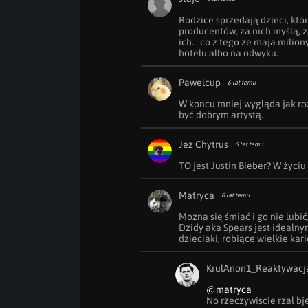
Rodzice sprzedają dzieci, któ
producentów, za nich myślą, za 
ich... co z tego ze maja milio
hotelu albo na odwyku.
Pawelcup
6 lat temu
W koncu mniej wygląda jak roz
być dobrym artystą.
Jez Chytrus
6 lat temu
TO jest Justin Bieber? W życi
Matryca
6 lat temu
Można się śmiać i go nie lubić,
Dzidy aka Spears jest idealny
dzieciaki, robiące wielkie kari
KrulAnon1_Reaktywacj
@matryca
No rzeczywiscie rzal bj