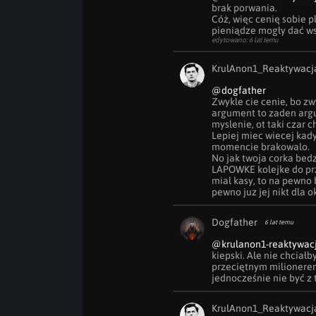
brak porwania.

Cóż, więc cenię sobie pl
pieniądze mogły dać ws
edytowano: 6 lat temu
KrulAnon1_Reaktywacj
@dogfather
Zwykle cie cenie, bo zw
argument to zaden argu
myslenie, ot taki czar c
Lepiej miec wiecej kady
momencie brakowalo.

No jak twoja corka bed
LAPOWKE kolejke do prze
mial kasy, to na pewno b
pewno juz jej nikt dla o
Dogfather
6 lat temu
@krulanon1-reaktywac
kiepski. Ale nie chciałb
przeciętnym milionerem
jednocześnie nie być z
KrulAnon1_Reaktywacj