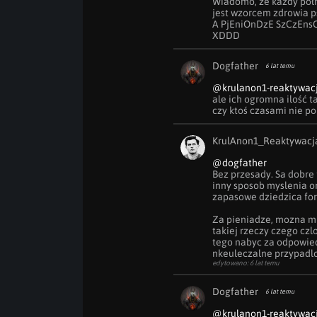
Wiadomo, ze kazdy pòłn
jest wzorcem zdrowia ps
A PjEniOnDzE SzCzEnsC
XDDD
Dogfather
6 lat temu
@krulanon1-reaktywac
ale ich ogromna ilość ta
czy ktoś czasami nie po
KrulAnon1_Reaktywacj
@dogfather
Bez przesady. Sa dobre 
inny sposob myslenia ora
zapasowe dziedzica fort
Za pieniadze, mozna mi
takiej rzeczy czego czlo
tego nabyc za odpowied
nkeuleczalne przypadlos
edytowano: 6 lat temu
Dogfather
6 lat temu
@krulanon1-reaktywac