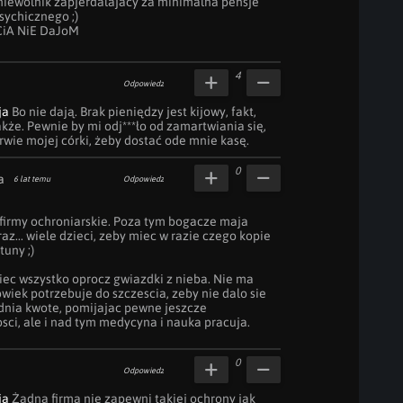
iewolnik zapjerdalajacy za minimalna pensje 
ychicznego ;)

iA NiE DaJoM 

4
Odpowiedz
ja
 Bo nie dają. Brak pieniędzy jest kijowy, fakt, 
kże. Pewnie by mi odj***ło od zamartwiania się, 
rwie mojej córki, żeby dostać ode mnie kasę.
0
a
6 lat temu
Odpowiedz
firmy ochroniarskie. Poza tym bogacze maja 
z... wiele dzieci, zeby miec w razie czego kopie 
uny ;)

ec wszystko oprocz gwiazdki z nieba. Nie ma 
wiek potrzebuje do szczescia, zeby nie dalo sie 
nia kwote, pomijajac pewne jeszcze 
ci, ale i nad tym medycyna i nauka pracuja.
0
Odpowiedz
ja
 Żadna firma nie zapewni takiej ochrony jak 