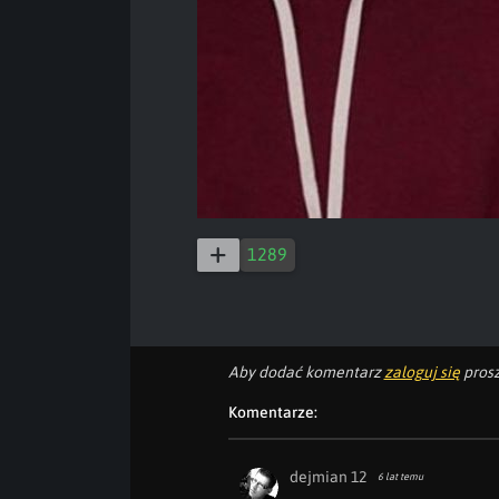
1289
Aby dodać komentarz
zaloguj się
prosz
Komentarze:
dejmian 12
6 lat temu