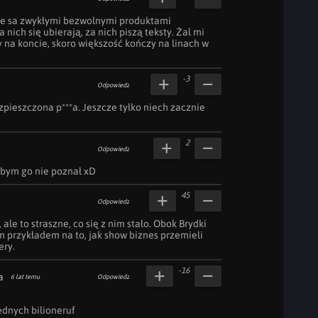
re sa zwykłymi bezwolnymi produktami 
nich się ubierają, za nich piszą teksty. Żal mi 
ny na koncie, skoro większość kończy na linach w 
-3
Odpowiedz
pieszczona p***a. Jeszcze tylko niech zacznie 
2
Odpowiedz
u bym go nie poznał xD
45
Odpowiedz
 ale to straszne, co się z nim stało. Obok Brydki 
m przykładem na to, jak show biznes przemieli 
ery.
-16
a
6 lat temu
Odpowiedz
ednych bilioneruf