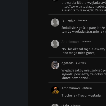
brawa dla Bibera wygląda styl
http://www.trylogia.com.pl/w
Klasztorem-Jasnog%C3%B3rsk
fajnynick
6 lat temu
Śmiali sie z gościa parę lat że 
tym że wygląda strasznie jak m
Anonimowy
6 lat temu
No i los okazał się niełaskawy 
inno moga mieć gorzej. 
agataas
6 lat temu
Wygląda jakby miał zabijać pro
sąsiedzi powiedzą, że dobry ch
klatce powiedział...
Amominowy
6 lat temu
Trochę jak Trevor wygląda.
stajo
6 lat temu