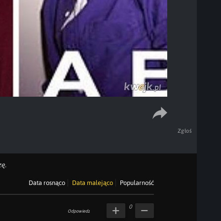
Zgłoś
ę.
Data rosnąco
Data malejąco
Popularność
0
Odpowiedz