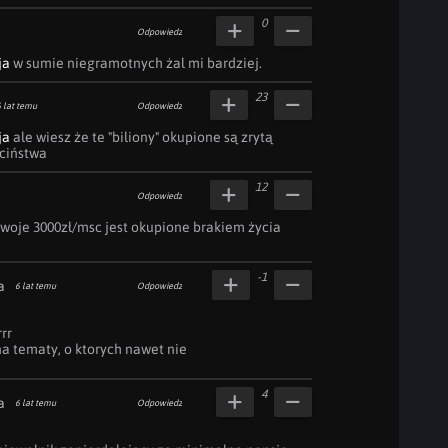
0
Odpowiedz
ja
 w sumie niegramotnych żal mi bardziej.
23
 lat temu
Odpowiedz
ja
 ale wiesz że te "biliony" okupione są zrytą 
eciństwa
12
Odpowiedz
Twoje 3000zł/msc jest okupione brakiem życia 
-1
a
6 lat temu
Odpowiedz
r

a tematy, o ktorych nawet nie
4
a
6 lat temu
Odpowiedz