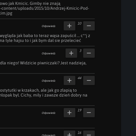
owo jak Kmicic. Gimby nie znają 
p-content/uploads/2015/10/Andrzej-Kmicic-Pod-
im.jpg
10
Odpowiedz
wygląda jak baba to teraz wąsa zapuścił ... c**j z 
a tyle hajsu to i jak bym dał sie przelecieć
3
Odpowiedz
dla niego! Widzicie piwniczaki? Jest nadzieja, 
44
Odpowiedz
stytutki w krzakach, ale jak go złapią to 
łopak był. Cichy, miły i zawsze dzień dobry na 
19
Odpowiedz
16
Odpowiedz