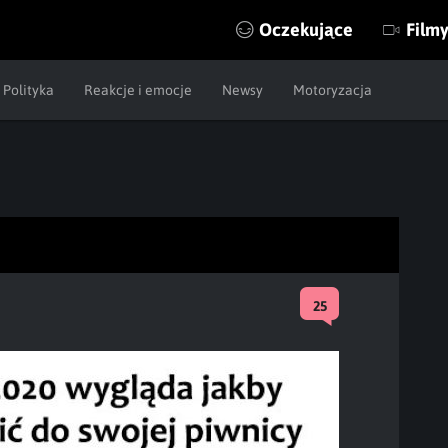
Oczekujące
Film
Polityka
Reakcje i emocje
Newsy
Motoryzacja
25