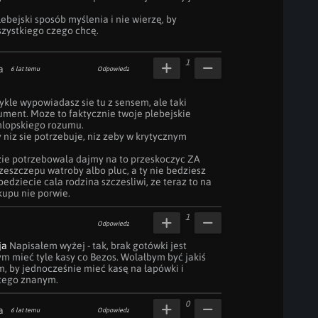
ebejski sposób myślenia i nie wierzę, by 
zystkiego czego chcę.
1
a
6 lat temu
Odpowiedz
ykle wypowiadasz sie tu z sensem, ale taki 
ment. Moze to faktycznie twoje plebejskie 
hlopskiego rozumu.

 niz sie potrzebuje, niz zeby w krytycznym 
zie potrzebowala dajmy na to przeskoczyc ZA 
szczepu watroby albo pluc, a ty nie bedziesz 
edziecie cala rodzina szczesliwi, ze teraz to na 
kupu nie porwie.
1
Odpowiedz
ja
 Napisałem wyżej - tak, brak gotówki jest 
ym mieć tyle kasy co Bezos. Wolałbym być jakiś 
, by jednocześnie mieć kasę na łapówki i 
 tego znanym.
0
a
6 lat temu
Odpowiedz