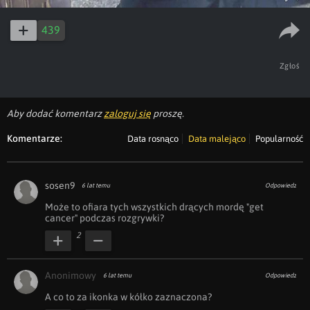
439
Zgłoś
Aby dodać komentarz
zaloguj się
proszę.
Komentarze:
Data rosnąco
Data malejąco
Popularność
sosen9
6 lat temu
Odpowiedz
Może to ofiara tych wszystkich drących mordę "get 
cancer" podczas rozgrywki?
2
Anonimowy
6 lat temu
Odpowiedz
A co to za ikonka w kółko zaznaczona? 