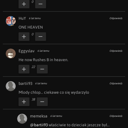
0
HuY
6 lat temu
Odpowiedz
ONE HEAVEN
0
Eggyslav
6 lat temu
Odpowiedz
He now Rushes B in heaven.
22
bartii93
6 lat temu
Odpowiedz
Młody chłop... ciekawe co się wydarzyło
38
memeksa
6 lat temu
Odpowiedz
@bartii93
 właściwie to dzieciak jeszcze był... 