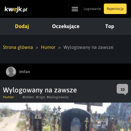
Toggle
Logowanie
Rejestracja
navigation
Dodaj
Oczekujące
Top
Strona główna
Humor
Wylogowany na zawsze
Imfan
Wylogowany na zawsze
10
Humor
#smierc
#csgo
#wylogowany