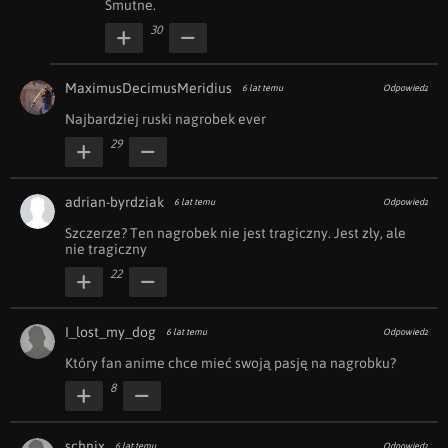
Smutne.
30
MaximusDecimusMeridius
6 lat temu
Odpowiedz
Najbardziej ruski nagrobek ever
29
adrian-byrdziak
6 lat temu
Odpowiedz
Szczerze? Ten nagrobek nie jest tragiczny. Jest zły, ale 
nie tragiczny
22
I_lost_my_dog
6 lat temu
Odpowiedz
Który fan anime chce mieć swoją pasję na nagrobku?
8
schnix
6 lat temu
Odpowiedz