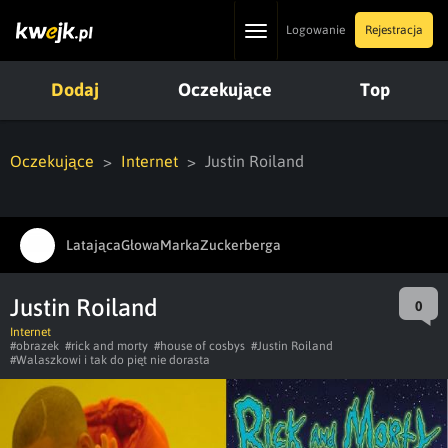
Toggle
Logowanie
Rejestracja
navigation
Dodaj
Oczekujące
Top
Oczekujące
Internet
Justin Roiland
LatającaGłowaMarkaZuckerberga
Justin Roiland
0
Internet
#obrazek
#rick and morty
#house of cosbys
#Justin Roiland
#Walaszkowi i tak do pięt nie dorasta