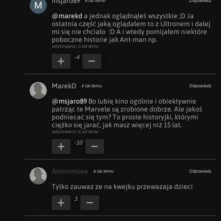
msjaro89
6 lat temu
Odpowiedz
@marekd
 a jednak oglądnąłeś wszystkie ;D Ja 
ostatnia część jaką oglądałem to z Ultronem i dalej 
mi się nie chciało  :D A i wtedy pomijałem niektóre 
poboczne historie jak Ant-man np.
edytowano: 6 lat temu
-4
MarekD
6 lat temu
Odpowiedz
@msjaro89
 Bo lubię kino ogólnie i obiektywnie 
patrząc te Marvele są zrobione dobrze. Ale jakoś 
podniecać się tym? To proste historyjki, którymi 
ciężko się jarać, jak masz więcej niż 15 lat.
edytowano: 6 lat temu
-10
Anonimowy
6 lat temu
Odpowiedz
Tylko zauwaz ze na kwejku przewazaja dzieci
3