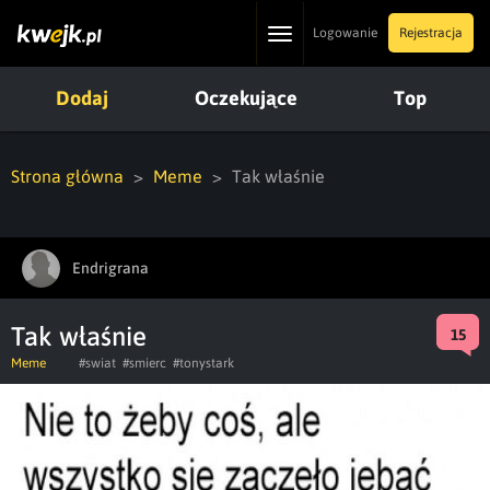
Toggle
Logowanie
Rejestracja
navigation
Dodaj
Oczekujące
Top
Strona główna
Meme
Tak właśnie
Endrigrana
Tak właśnie
15
Meme
#swiat
#smierc
#tonystark