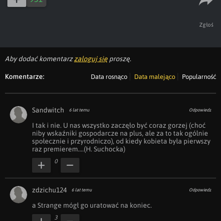
Zgłoś
Aby dodać komentarz
zaloguj się
proszę.
Komentarze:
Data rosnąco
Data malejąco
Popularność
Sandwitch
6 lat temu
Odpowiedz
I tak i nie. U nas wszystko zaczęło być coraz gorzej (choć 
niby wskaźniki gospodarcze na plus, ale za to tak ogólnie 
społecznie i przyrodniczo), od kiedy kobieta była pierwszy 
raz premierem....(H. Suchocka)
0
zdzichu124
6 lat temu
Odpowiedz
a Strange mógł go uratować na koniec.
3