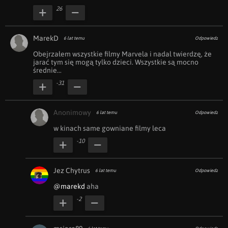
26
MarekD
6 lat temu
Odpowiedz
Obejrzałem wszystkie filmy Marvela i nadal twierdzę, że 
jarać tym się mogą tylko dzieci. Wszystkie są mocno 
średnie...
-31
Anonimowy
6 lat temu
Odpowiedz
w kinach same gowniane filmy leca
-10
Jez Chytrus
6 lat temu
Odpowiedz
@marekd
 aha
-2