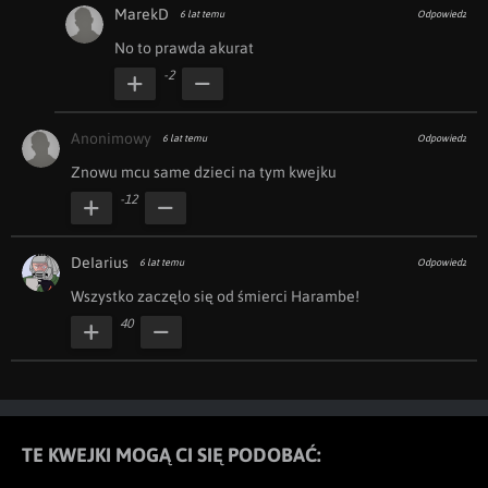
MarekD
6 lat temu
Odpowiedz
No to prawda akurat
-2
Anonimowy
6 lat temu
Odpowiedz
Znowu mcu same dzieci na tym kwejku 
-12
DeIarius
6 lat temu
Odpowiedz
Wszystko zaczęło się od śmierci Harambe!
40
TE KWEJKI MOGĄ CI SIĘ PODOBAĆ: