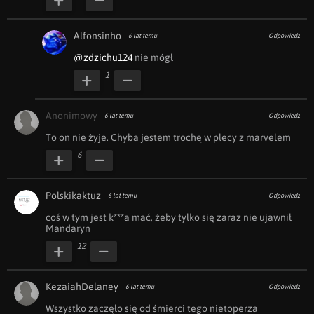
Alfonsinho
6 lat temu
Odpowiedz
@zdzichu124
 nie mógł
1
Anonimowy
6 lat temu
Odpowiedz
To on nie żyje. Chyba jestem trochę w plecy z marvelem
6
Polskikaktuz
6 lat temu
Odpowiedz
coś w tym jest k***a mać, żeby tylko się zaraz nie ujawnił 
Mandaryn
12
KezaiahDelaney
6 lat temu
Odpowiedz
Wszystko zaczęło się od śmierci tego nietoperza