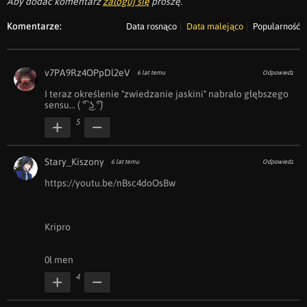
Aby dodać komentarz
zaloguj się
proszę.
Komentarze:
Data rosnąco
Data malejąco
Popularność
v7PA9Rz4OPpDl2eV
6 lat temu
Odpowiedz
I teraz określenie "zwiedzanie jaskini" nabrało głębszego 
sensu... ( ͡° ͜ʖ ͡°)
5
Stary_Kiszony
6 lat temu
Odpowiedz
https://youtu.be/nBsc4doOsBw

Kripro

0ł men
4