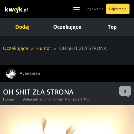
Toggle
Logowanie
Rejestracja
navigation
Dodaj
Oczekujące
Top
Oczekujące
Humor
OH SHIT ZŁA STRONA
Avenamen
OH SHIT ZŁA STRONA
2
Humor
#obrazek
#humor
#mem
#minecraft
#pic