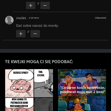
0
voules
6 lat temu
Odpowiedz
Dać sobie nasrać do mordy.
0
TE KWEJKI MOGĄ CI SIĘ PODOBAĆ: