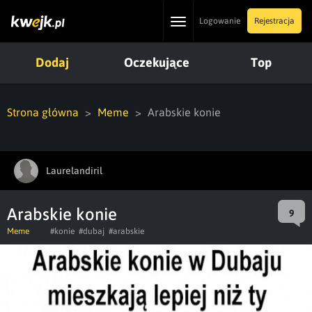
Toggle
Logowanie
Rejestracja
navigation
Dodaj
Oczekujące
Top
Strona główna
Meme
Arabskie konie
Laurelandiril
Arabskie konie
9
Meme
#konie
#dubaj
#arabskie