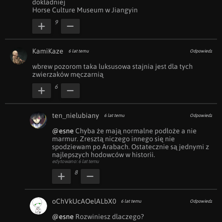
dokładniej

Horse Culture Museum w Jiangyin
9
KamiKaze
6 lat temu
Odpowiedz
wbrew pozorom taka luksusowa stajnia jest dla tych 
zwierzaków męczarnią
6
ten_nielubiany
6 lat temu
Odpowiedz
@esne
 Chyba że mają normalne podłoże a nie 
marmur. Zresztą niczego innego się nie 
spodziewam po Arabach. Ostatecznie są jednymi z 
najlepszych hodowców w historii.
edytowano: 6 lat temu
8
oChVkUcAOelALbX0
6 lat temu
Odpowiedz
@esne
 Rozwiniesz dlaczego?