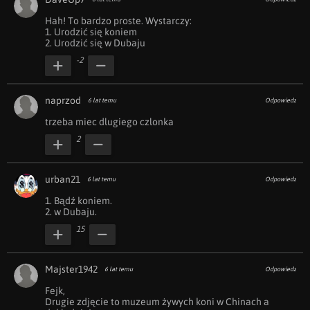
Hah! To bardzo proste. Wystarczy:

1. Urodzić się koniem 

2. Urodzić się w Dubaju
-2
naprzod
6 lat temu
Odpowiedz
trzeba miec dlugiego czlonka
2
urban21
6 lat temu
Odpowiedz
1. Bądź koniem.

2. w Dubaju.
15
Majster1942
6 lat temu
Odpowiedz
Fejk,

Drugie zdjęcie to muzeum żywych koni w Chinach a 