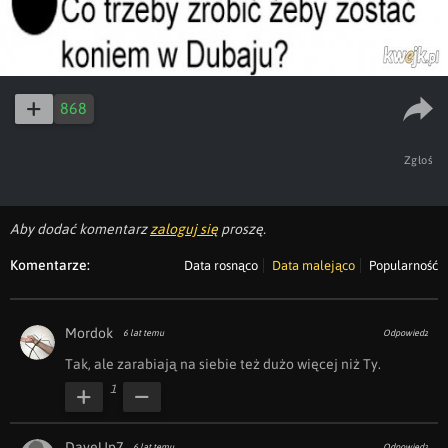
868
Zgłoś
Aby dodać komentarz
zaloguj się
proszę.
Komentarze:
Data rosnąco
Data malejąco
Popularność
Mordok
6 lat temu
Odpowiedz
Tak, ale zarabiają na siebie też dużo więcej niż Ty.
1
DaveUp7
6 lat temu
Odpowiedz