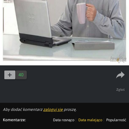
40
Zgłoś
Aby dodać komentarz
zaloguj się
proszę.
Komentarze:
Data rosnąco
Data malejąco
Popularność