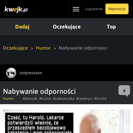
Toggle
Logowanie
Rejestracja
navigation
Dodaj
Oczekujące
Top
Oczekujące
Humor
Nabywanie odporności
ostpreussen
Nabywanie odporności
0
Humor
#obrazek
#humor
#ciekawostka
#celebryci
#harold