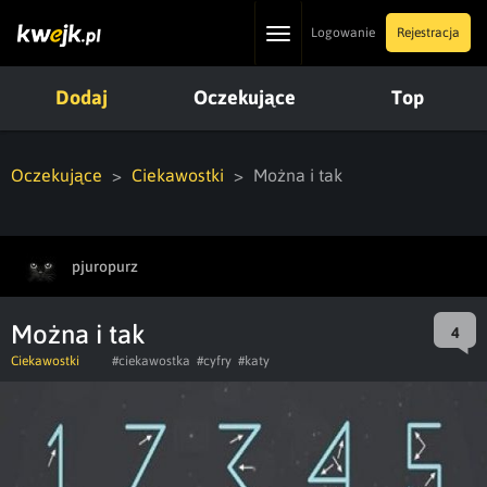
Toggle
Logowanie
Rejestracja
navigation
Dodaj
Oczekujące
Top
Oczekujące
Ciekawostki
Można i tak
pjuropurz
Można i tak
4
Ciekawostki
#ciekawostka
#cyfry
#katy