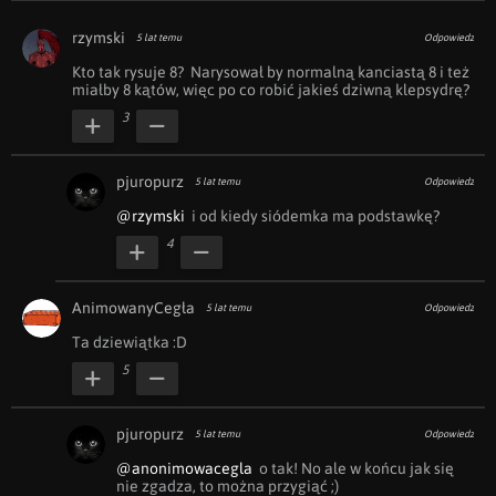
rzymski
5 lat temu
Odpowiedz
Kto tak rysuje 8?  Narysował by normalną kanciastą 8 i też 
miałby 8 kątów, więc po co robić jakieś dziwną klepsydrę?
3
pjuropurz
5 lat temu
Odpowiedz
@rzymski
  i od kiedy siódemka ma podstawkę?
4
AnimowanyCegła
5 lat temu
Odpowiedz
Ta dziewiątka :D
5
pjuropurz
5 lat temu
Odpowiedz
@anonimowacegla
  o tak! No ale w końcu jak się 
nie zgadza, to można przygiąć ;)
