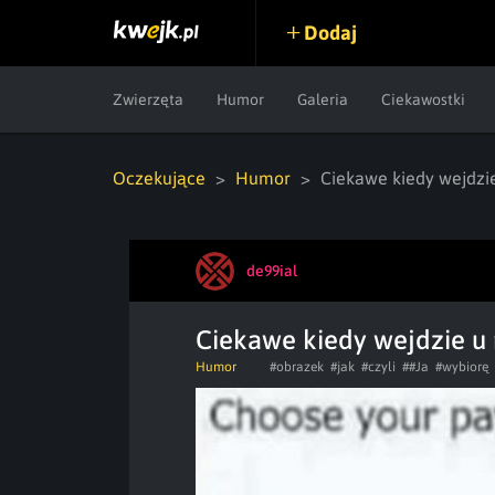
Dodaj
Zwierzęta
Humor
Galeria
Ciekawostki
Oczekujące
Humor
Ciekawe kiedy wejdzi
de99ial
Ciekawe kiedy wejdzie u 
Humor
#obrazek
#jak
#czyli
##Ja
#wybiorę