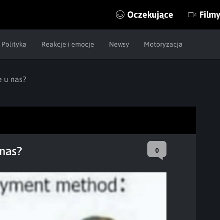
Oczekujące
Film
Polityka
Reakcje i emocje
Newsy
Motoryzacja
e u nas?
nas?
0