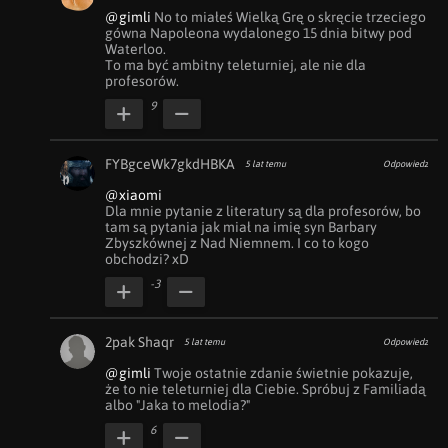
@gimli
 No to miałeś Wielką Grę o skręcie trzeciego 
gówna Napoleona wydalonego 15 dnia bitwy pod 
Waterloo.

To ma być ambitny teleturniej, ale nie dla 
profesorów.
9
FYBgceWk7gkdHBKA
5 lat temu
Odpowiedz
@xiaomi
Dla mnie pytanie z literatury są dla profesorów, bo 
tam są pytania jak miał na imię syn Barbary 
Zbyszkównej z Nad Niemnem. I co to kogo 
obchodzi? xD
-3
2pak Shaqr
5 lat temu
Odpowiedz
@gimli
 Twoje ostatnie zdanie świetnie pokazuje, 
że to nie teleturniej dla Ciebie. Spróbuj z Familiadą 
albo "Jaka to melodia?"
6