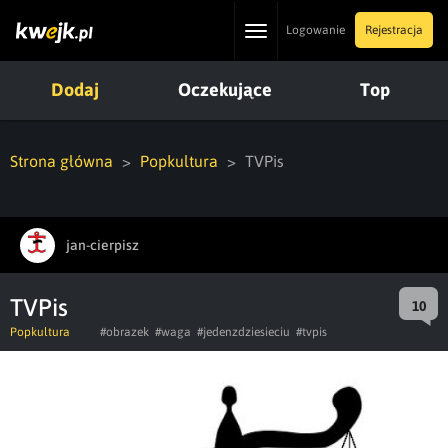
Toggle
Logowanie
Rejestracja
navigation
Dodaj
Oczekujące
Top
Strona główna
Popkultura
TVPis
jan-cierpisz
TVPis
10
Popkultura
#obrazek
#waga
#jedenzdziesieciu
#tvpis