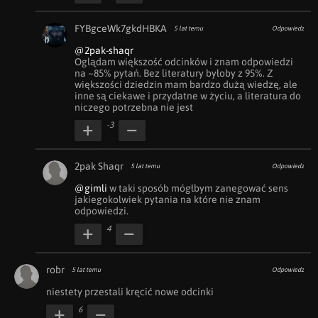
FYBgceWk7gkdHBKA
5 lat temu
Odpowiedz
@2pak-shaqr
Oglądam większość odcinków i znam odpowiedzi 
na ~85% pytań. Bez literatury byłoby z 95%. Z 
większości dziedzin mam bardzo dużą wiedzę, ale 
inne są ciekawe i przydatne w życiu, a literatura do 
niczego potrzebna nie jest
-3
2pak Shaqr
5 lat temu
Odpowiedz
@gimli
 w taki sposób mógłbym zanegować sens 
jakiegokolwiek pytania na które nie znam 
odpowiedzi.
4
robr
5 lat temu
Odpowiedz
niestety przestali kręcić nowe odcinki
6