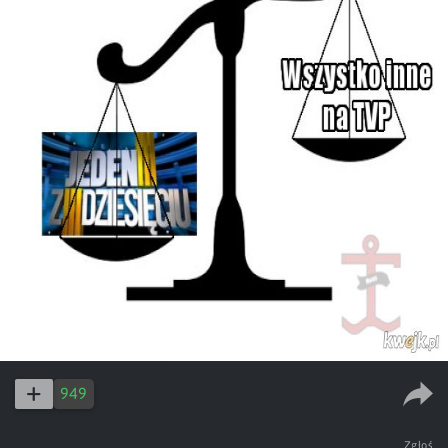
949
Zgłoś