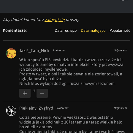
Aby dodać komentarz
zaloguj się
proszę.
Komentarze:
Data rosnąco
Data malejąco
Popularność
Jakiś_Tam_Nick
5 lat temu
Odpowiedz
W ten sposób PIS powiedział bardzo ważna rzecz, że ich 
wyborcy to ameby o małym intelekcie, który przewyższa 
ich zdolności myśleniowe. 

Prosto w twarz, a oni i tak sie pewnie nie zorientowali, a 
oglądalnosć była duża. 

Niech ktoś wykupi dostęp i rusza z nowym sezonem.
3
Piekielny_Zygfryd
5 lat temu
Odpowiedz
Co za pieprzenie. Pewnie większosc z was ostatnio 
widziala jakis odcinek z 10 lat temu a teraz wielkie halo 
bo zdjeli z anteny.

Co nie zmienia faktu, że program był fajny i wartościowy.