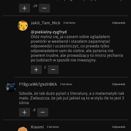
-24
Jakiś_Tam_Nick
5 lat temu
Odpowiedz
@piekielny-zygfryd
Otóż mylisz się, ja czasem sobie oglądałem 
powtórki w weekend i starałem zapamiętać 
odpowiedzi i uczestniczyć, co prawda tylko 
odpowiadałem sam do siebie, ale pytania nie 
powiem trudne, ale prowadzący to mistrz jechania 
po ludziach w sposób nie inwazyjny.
5
FYBgceWk7gkdHBKA
5 lat temu
Odpowiedz
Szkoda, że tak dużo pytań z literatury, a z matematyki tak 
mało. Zwłaszcza, że jak już jakieś są to w stylu ile to jest 3 
silnia
-8
Xiaomi
5 lat temu
Odpowiedz