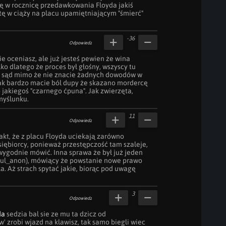
 w rocznicę przedawkowania Floyda jakiś 
tę w ciąży na placu upamiętniającym "śmierć" 
-36
Odpowiedz
bie oceniasz, ale już jesteś pewien że wina 
ko dlatego że proces był głośny, wszyscy tu 
ż sąd mimo że nie znacie żadnych dowodów w 
ak bardzo macie ból dupy że skazano mordercę 
jakiegoś "czarnego ćpuna". Jak zwierzęta, 
myślunku.
11
Odpowiedz
akt, że z placu Floyda uciekają zarówno 
siębiorcy, ponieważ przestępczość tam szaleje, 
wygodnie mówić. Inna sprawa że był już jeden 
rul_anon), mówiący że powstanie nowe prawo 
 Aż strach spytać jakie, biorąc pod uwagę 
3
Odpowiedz
da
 sedzia bal sie ze mu ta dzicz od 
' zrobi wjazd na klawisz, tak samo biegli wiec 