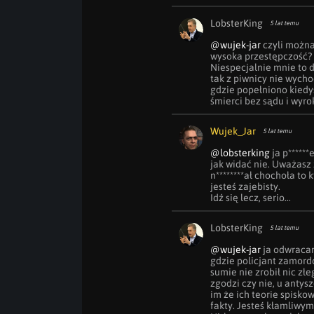
LobsterKing
5 lat temu
@wujek-jar
 czyli można
wysoka przestępczość? F
Niespecjalnie mnie to dzi
tak z piwnicy nie wychod
gdzie popełniono kiedy
śmierci bez sądu i wyro
Wujek_Jar
5 lat temu
@lobsterking
 ja p*****
jak widać nie. Uważasz 
n********ał chochoła to k
jesteś zajebisty.

Idź się lecz, serio...
LobsterKing
5 lat temu
@wujek-jar
 ja odwraca
gdzie policjant zamord
sumie nie zrobił nic złe
zgodzi czy nie, u anty
im że ich teorie spiskow
fakty. Jesteś kłamliwy