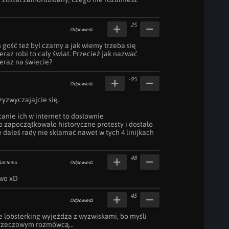
25
Odpowiedz
 gość też był czarny a jak wiemy trzeba się 
eraz robi to cały świat. Przecież jak nazwać 
teraz na świecie?
-95
Odpowiedz
yzwyczajajcie się.

anie ich w internet to dosłownie 
 zapoczątkowało historyczne protesty i dostało 
e dałeś rady nie skłamać nawet w tych 4 linijkach 
48
lat temu
Odpowiedz
wo xD
45
Odpowiedz
e lobsterking wyjeżdża z wyzwiskami, bo myśli 
j rzeczowym rozmówcą...