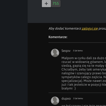
755
Aby dodać komentarz
zaloguj się
prosz
Komentarze:
Seqov
5 lat temu
Małpom w cyrku dali za dużo s
rzucać w widownię gównem, lu
siedzą, gapią się na te małpy i 
Chciałbym, żeby taki ameryka
nałogów i szanujący prawo bo
sympatyków całego zajścia. Na
specjalizacja). Może nawet zo
już i tak jesteście w pozycji 
białymi  :)
dupxo
5 lat temu
on był czarny i nie żyje znac