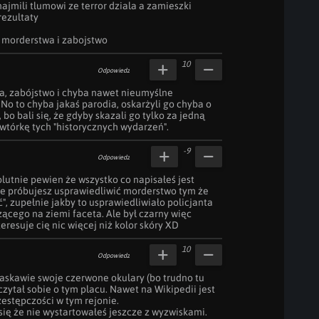
ajmili tlumowi ze terror dziala a zamieszki 
ezultaty

a morderstwa i zabojstwo
10
Odpowiedz
, zabójstwo i chyba nawet nieumyślne 
o to chyba jakaś parodia, oskarżyli go chyba o 
 bo bali się, że gdyby skazali go tylko za jedną 
wtórkę tych "historycznych wydarzeń".
-9
Odpowiedz
lutnie pewien że wszystko co napisałeś jest 
że próbujesz usprawiedliwić morderstwo tym że 
", zupełnie jakby to usprawiedliwiało policjanta 
żącego na ziemi faceta. Ale był czarny więc 
teresuje cię nic więcej niż kolor skóry XD
10
Odpowiedz
łaskawie swoje czerwone okulary (bo trudno tu 
zytał sobie o tym placu. Nawet na Wikipedii jest 
stępczości w tym rejonie.

ię że nie wystartowałeś jeszcze z wyzwiskami.