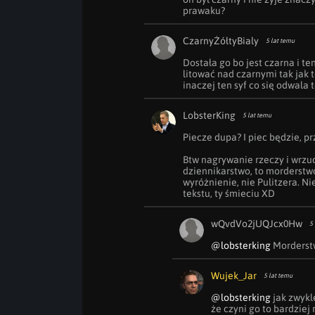
prawaku?
CzarnyŻółtyBialy
5 lat temu
Dostała go bo jest czarna i ten
litować nad czarnymi tak jak t
inaczej ten syf co się odwala 
LobsterKing
5 lat temu
Piecze dupa? I piec będzie, prz
Btw nagrywanie rzeczy i wrzuc
dziennikarstwo, to morderstwo
wyróżnienie, nie Pulitzera. Ni
tekstu, ty śmieciu XD
wQvdVo2jUQJcx0Hw
5 
@lobsterking
 Morderst
Wujek_Jar
5 lat temu
@lobsterking
 jak zwykl
że czyni go to bardzie