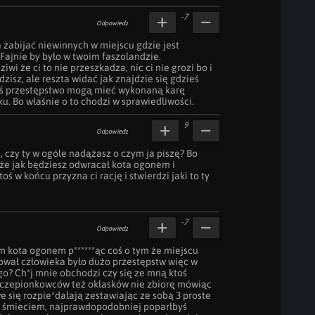
-7
Odpowiedz
 zabijać niewinnych w miejscu gdzie jest 
ajnie by było w twoim faszolandzie. 
wi że ci to nie przeszkadza, nic ci nie grozi bo i 
zisz, ale reszta widać jak znajdzie się gdzieś 
ś przestępstwo mogą mieć wykonaną karę 
ku. Bo właśnie o to chodzi w sprawiedliwości.
9
Odpowiedz
*e, czy ty w ogóle nadążasz o czym ja piszę? Bo 
że jak będziesz odwracał kota ogonem i 
toś w końcu przyzna ci rację i stwierdzi jaki to ty 
-7
Odpowiedz
m kota ogonem p******ąc coś o tym że miejscu 
ował człowieka było dużo przestępstw więc w 
go? Ch*j mnie obchodzi czy się ze mną ktoś 
szczepionkowców też oklasków nie zbiorę mówiąc 
e się rozpie*dalają zestawiając ze sobą 3 proste 
m śmieciem, najprawdopodobniej poparłbyś 