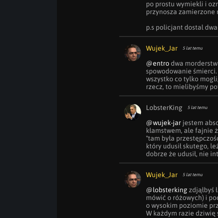
po prostu wymiekli i ozn
przynosza zamierzone r
p.s policjant dostal dw
Wujek_Jar
5 lat temu
@entro
 dwa morderstwa
spowodowanie śmierci. N
wszystko co tylko mogli,
rzecz, to mielibyśmy po
LobsterKing
5 lat temu
@wujek-jar
 jestem abso
kłamstwem, ale fajnie 
"tam była przestępczość
który udusił skutego, le
dobrze że udusił, nie in
Wujek_Jar
5 lat temu
@lobsterking
 zdjąłbyś 
mówić o różowych) i poc
o wysokim poziomie prze
W każdym razie dziwię s