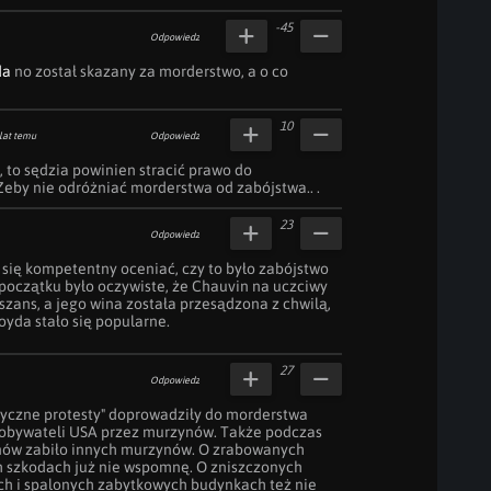
-45
Odpowiedz
da
 no został skazany za morderstwo, a o co 
10
lat temu
Odpowiedz
k, to sędzia powinien stracić prawo do 
by nie odróżniać morderstwa od zabójstwa.. .
23
Odpowiedz
 się kompetentny oceniać, czy to było zabójstwo 
początku było oczywiste, że Chauvin na uczciwy 
zans, a jego wina została przesądzona z chwilą, 
oyda stało się popularne.
27
Odpowiedz
oryczne protesty" doprowadziły do morderstwa 
h obywateli USA przez murzynów. Także podczas 
nów zabiło innych murzynów. O zrabowanych 
h szkodach już nie wspomnę. O zniszczonych 
h i spalonych zabytkowych budynkach też nie 