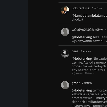
LobsterKing
5 lat temu
@lambdalambdalamb
chodzi?
wQvdVo2jUQJcx0Hw
5 
@lobsterking
 Jeżeli ta
wykonywania zawodu. Że
trias
5 lat temu
@lobsterking
 Nie czuję
czy nie. Ale od samego 
proces nie ma żadnych s
gdy nagranie śmierci Fl
edytowano: 5 lat temu
grodt
5 lat temu
@lobsterking
 te "host
kilkudziesięciu białyc
protestów wielu murzy
sklepach i miliardowyc
historycznych pomnikac