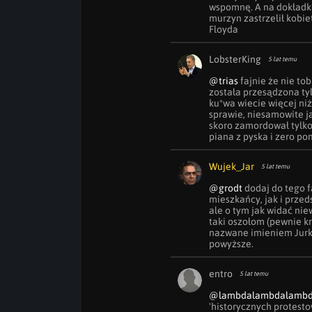
wspomnę. A na dokładkę
murzyn zastrzelił kobie
Floyda
LobsterKing
5 lat temu
@trias
 fajnie że nie to
została przesądzona tyl
ku*wa wiecie więcej ni
sprawie, niesamowite j
skoro zamordował tylko 
piana z pyska i zero po
Wujek_Jar
5 lat temu
@grodt
 dodaj do tego f
mieszkańcy, jak i przed
ale o tym jak widać nie
taki oszołom (pewnie k
nazwane imieniem Jurka.
powyższe.
entro
5 lat temu
@lambdalambdalamb
'historycznych protestow