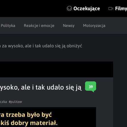
Oczekujące
Film
Polityka
Reakcje i emocje
Newsy
Motoryzacja
 za wysoko, ale i tak udało się ją obniżyć
soko, ale i tak udało się ją
39
eczka
#pulitzer