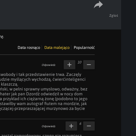
Zgłoś
ę.
Data rosnąco
Data malejąco
Popularność
10
Odpowiedz
wobody i tak przedstawienie trwa. Zaczęły 
dzie myślących wychodzą, ćwierćinteligenci 
klaszczą. 

ński, w pełni sprawny umysłowo, odważny, bez 
hater jak pan Dzordż odwiedził w nocy dom 
 przykład ich ciężarną żonę (podobno to jego 
stawiłby wam autograf fiutem na mordzie, jak 
klęczącej-przepraszającej murzynowo za bycie 
6
Odpowiedz
zy został zamordowany, czego nie rozumiesz 