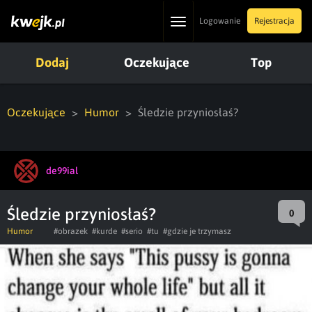
Toggle
Logowanie
Rejestracja
navigation
Dodaj
Oczekujące
Top
Oczekujące
Humor
Śledzie przyniosłaś?
de99ial
Śledzie przyniosłaś?
0
Humor
#obrazek
#kurde
#serio
#tu
#gdzie je trzymasz