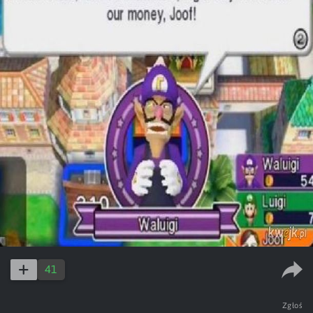
41
Zgłoś