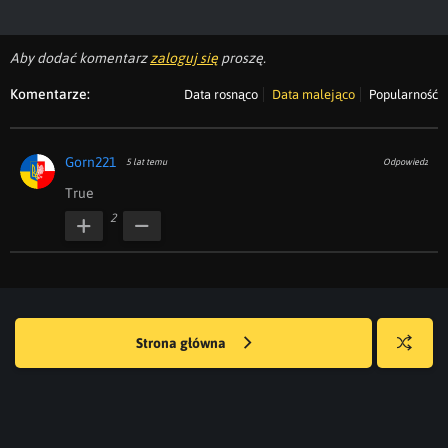
Aby dodać komentarz
zaloguj się
proszę.
Komentarze:
Data rosnąco
Data malejąco
Popularność
Gorn221
5 lat temu
Odpowiedz
True
2
Strona główna
Losuj
kwejka