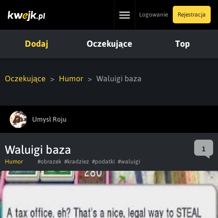
Toggle
Logowanie
Rejestracja
navigation
Dodaj
Oczekujące
Top
Oczekujące
Humor
Waluigi baza
Umysł Roju
Waluigi baza
1
Humor
#obrazek
#kradziez
#podatki
#waluigi