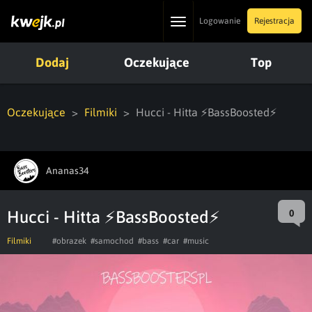
Toggle
Logowanie
Rejestracja
navigation
Dodaj
Oczekujące
Top
Oczekujące
Filmiki
Hucci - Hitta ⚡BassBoosted⚡
Ananas34
Hucci - Hitta ⚡BassBoosted⚡
0
Filmiki
#obrazek
#samochod
#bass
#car
#music