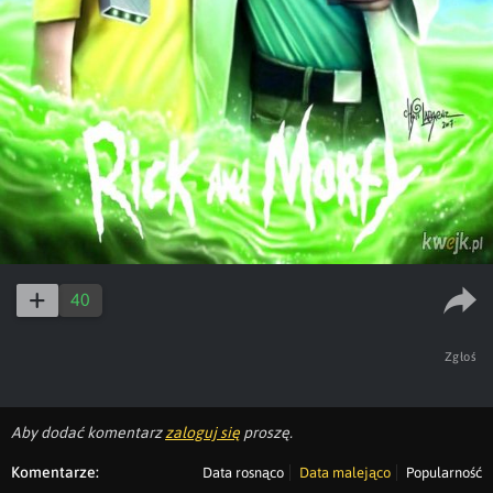
40
Zgłoś
Aby dodać komentarz
zaloguj się
proszę.
Komentarze:
Data rosnąco
Data malejąco
Popularność