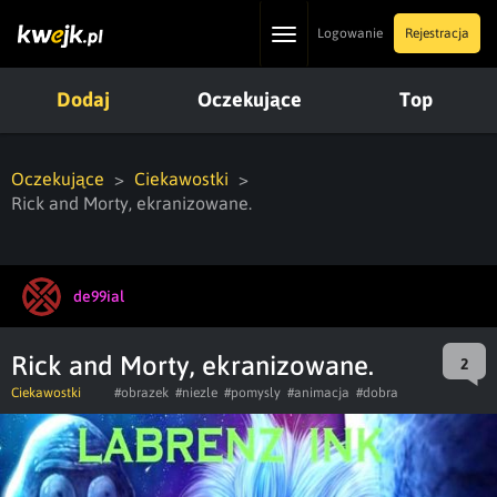
Toggle
Logowanie
Rejestracja
navigation
Dodaj
Oczekujące
Top
Oczekujące
Ciekawostki
Rick and Morty, ekranizowane.
de99ial
Rick and Morty, ekranizowane.
2
Ciekawostki
#obrazek
#niezle
#pomysly
#animacja
#dobra