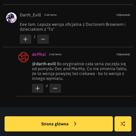
Darth_Evill
5 lat temu
Odpowiedz
Eee tam. Lepsza wersja oficjalna z Doctorem Brownem i 
dzieciakiem z "To"
1
de99ial
5 lat temu
Odpowiedz
@darth-evill
 Bo oryginalnie cała seria zaczęła się 
od pomysłu Doc and Marthy. Co nie zmienia faktu, 
że ta wersja powyżej też ciekawa - bo to wersja z 
innego wymiaru.
0
Strona główna