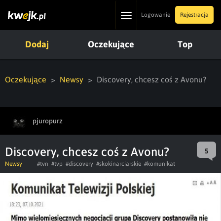
Toggle
Logowanie
Rejestracja
navigation
Dodaj
Oczekujące
Top
Oczekujące
Newsy
Discovery, chcesz coś z Avonu?
pjuropurz
Discovery, chcesz coś z Avonu?
5
Newsy
#tvn
#tvp
#discovery
#skokinarciarskie
#komunikat