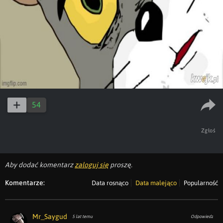
54
Zgłoś
Aby dodać komentarz
zaloguj się
proszę.
Komentarze:
Data rosnąco
Data malejąco
Popularność
Mr_Saygud
5 lat temu
Odpowiedz