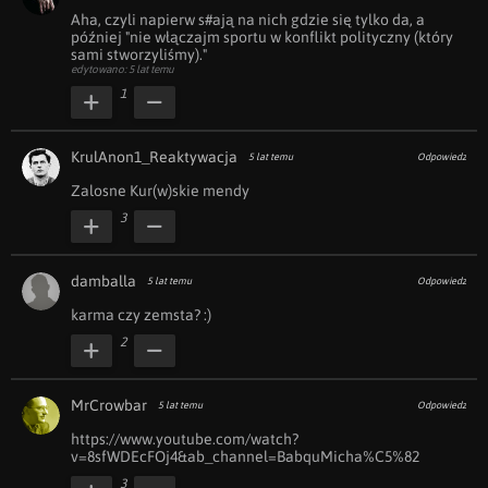
Aha, czyli napierw s#ają na nich gdzie się tylko da, a 
później "nie włączajm sportu w konflikt polityczny (który 
sami stworzyliśmy)."
edytowano: 5 lat temu
1
KrulAnon1_Reaktywacja
5 lat temu
Odpowiedz
Zalosne Kur(w)skie mendy
3
damballa
5 lat temu
Odpowiedz
karma czy zemsta? :)
2
MrCrowbar
5 lat temu
Odpowiedz
https://www.youtube.com/watch?
v=8sfWDEcFOj4&ab_channel=BabquMicha%C5%82
3