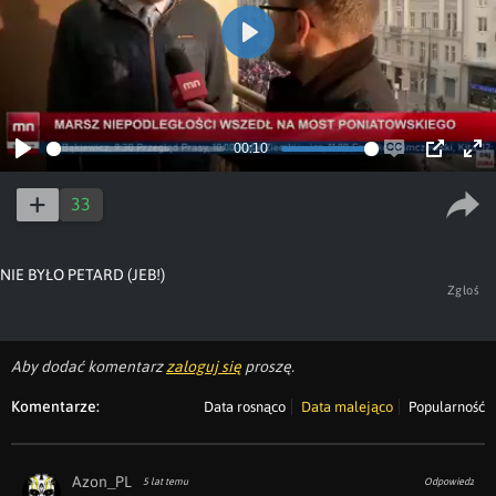
Play
00:10
Play
Enable
PIP
Ent
captions
ful
33
NIE BYŁO PETARD (JEB!)
Zgłoś
Aby dodać komentarz
zaloguj się
proszę.
Komentarze:
Data rosnąco
Data malejąco
Popularność
Azon_PL
5 lat temu
Odpowiedz