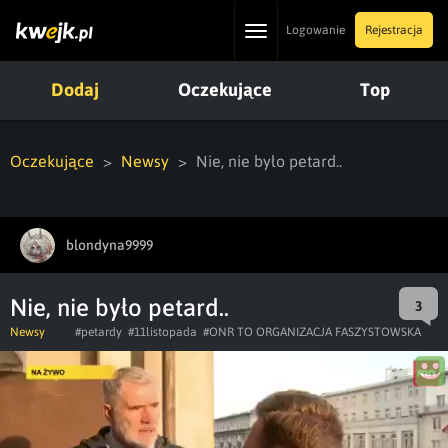
Toggle
Logowanie
Rejestracja
navigation
Dodaj
Oczekujące
Top
Oczekujące
Newsy
Nie, nie było petard..
blondyna9999
Nie, nie było petard..
3
Newsy
#petardy
#11listopada
#ONR TO ORGANIZACJA FASZYSTOWSKA