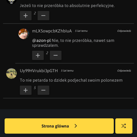
Jeżeli to nie przeróbka to absolutnie perfekcyjne.
2
mLX5owpcbKZhbIuA
5 lat temu
Odpowiedz
@azon-pl
 Nie, to nie przeróbka, nawet sam 
sprawdzałem.
2
Uy99HVrukbi3pGTH
5 lat temu
Odpowiedz
To nie petarda to dzidek podjechał swoim polonezem
5
Strona główna