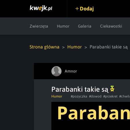
Dodaj
Zwierzęta
Humor
Galeria
Ciekawostki
Strona główna
Humor
Parabanki takie są
Amnor
Parabanki takie są
Humor
#pozyczka
#dowod
#przekret
#chwi