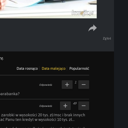
Zgłoś
ę.
Data rosnąco
Data malejąco
Popularność
1
Odpowiedz
 parabanka?
49
Odpowiedz
zarobki w wysokości 20 tys. zł/msc i brak innych 
ć Panu ten kredyt w wysokości 10 tys. zł...
