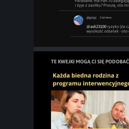
Parabank: ma Pan 70 zalegają
i żyje z zasiłku? Proszę, oto m
daroc
5 lat temu
@adi23100
 ryzyko (że c
wysokość odsetek - oto 
TE KWEJKI MOGĄ CI SIĘ PODOBAĆ