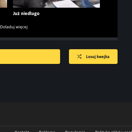
Już niedługo
Doładuj więcej
Losuj kwejka