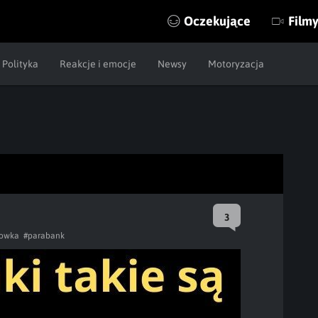
Oczekujące
Film
Polityka
Reakcje i emocje
Newsy
Motoryzacja
3
lowka
#parabank