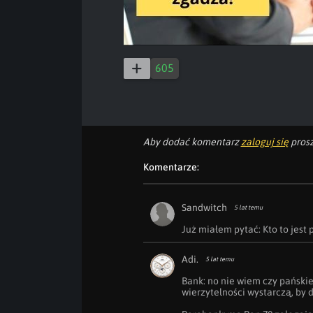
605
Aby dodać komentarz
zaloguj się
prosz
Komentarze:
Sandwitch
5 lat temu
Już miałem pytać: Kto to jest
Adi.
5 lat temu
Bank: no nie wiem czy pańskie 
wierzytelności wystarczą, by da