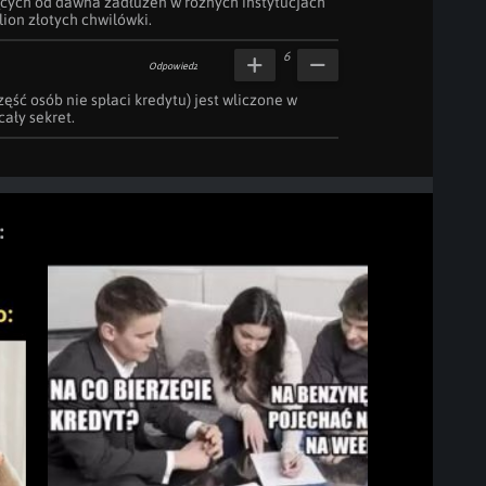
cych od dawna zadłużeń w różnych instytucjach 
ilion złotych chwilówki.
6
Odpowiedz
zęść osób nie spłaci kredytu) jest wliczone w 
cały sekret.
: