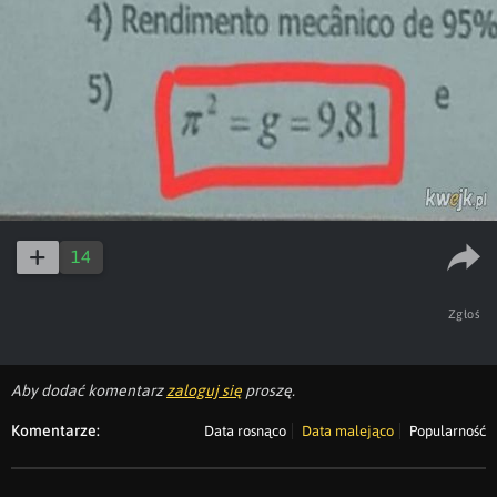
14
Zgłoś
Aby dodać komentarz
zaloguj się
proszę.
Komentarze:
Data rosnąco
Data malejąco
Popularność