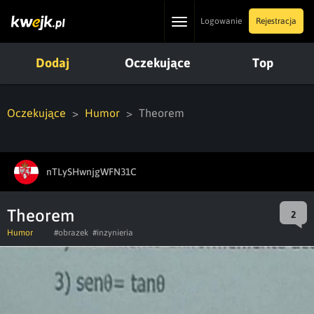
Toggle
Logowanie
Rejestracja
navigation
Dodaj
Oczekujące
Top
Oczekujące
Humor
Theorem
nTLySHwnjgWFN31C
Theorem
2
Humor
#obrazek
#inzynieria