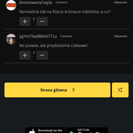
AnimowanyCegła
5 lat temu
Odpowiedz
Normalnie tak na fizyce w liceum robiliśmy, a co?
0
zgYmTba006VbTTLz
5 lat temu
Odpowiedz
No prawie, ale przybliżenie ciekawe!
5
Strona główna
Losuj
kwejka