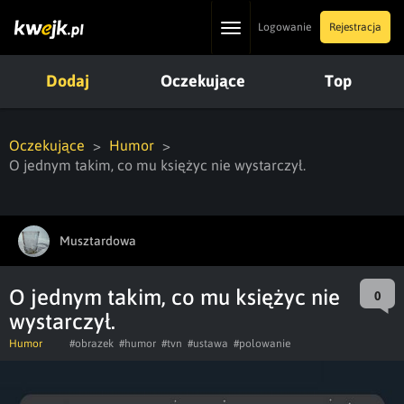
Toggle
Logowanie
Rejestracja
navigation
Dodaj
Oczekujące
Top
Oczekujące
Humor
O jednym takim, co mu księżyc nie wystarczył.
Musztardowa
O jednym takim, co mu księżyc nie
0
wystarczył.
Humor
#obrazek
#humor
#tvn
#ustawa
#polowanie