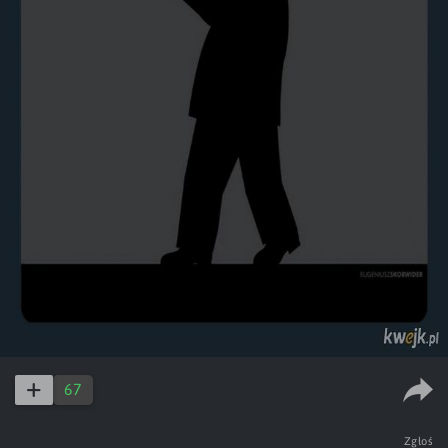
67
Zgłoś