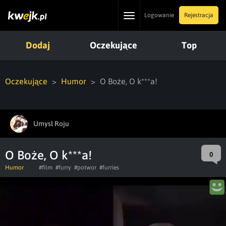
Toggle
Logowanie
Rejestracja
navigation
Dodaj
Oczekujące
Top
Oczekujące
Humor
O Boże, O k***a!
Umysł Roju
O Boże, O k***a!
0
Humor
#film
#furry
#potwor
#furries