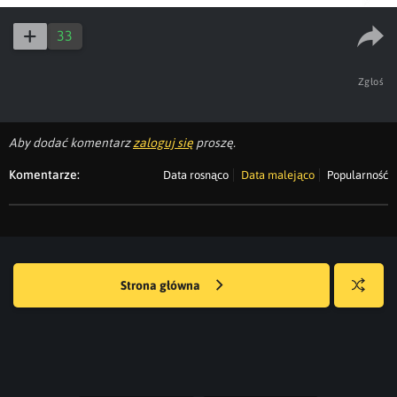
33
Zgłoś
Aby dodać komentarz
zaloguj się
proszę.
Komentarze:
Data rosnąco
Data malejąco
Popularność
Strona główna
Losuj
kwejka