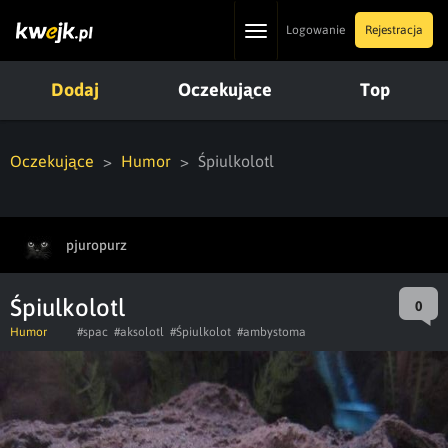
Toggle
Logowanie
Rejestracja
navigation
Dodaj
Oczekujące
Top
Oczekujące
Humor
Śpiulkolotl
pjuropurz
Śpiulkolotl
0
Humor
#spac
#aksolotl
#Śpiulkolot
#ambystoma