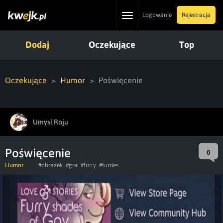
Toggle
Logowanie
Rejestracja
navigation
Dodaj
Oczekujące
Top
Oczekujące
Humor
Poświęcenie
Umysł Roju
Poświęcenie
0
Humor
#obrazek
#gra
#furry
#furries