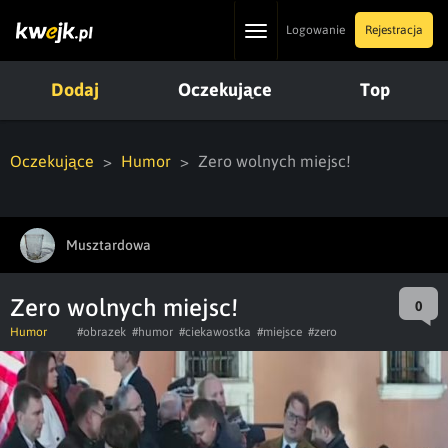
Toggle
Logowanie
Rejestracja
navigation
Dodaj
Oczekujące
Top
Oczekujące
Humor
Zero wolnych miejsc!
Musztardowa
Zero wolnych miejsc!
0
Humor
#obrazek
#humor
#ciekawostka
#miejsce
#zero