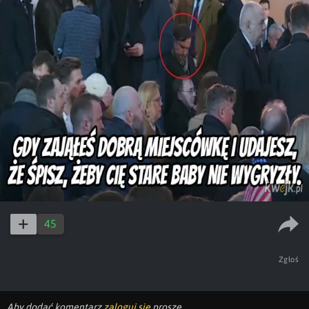
45
Zgłoś
Aby dodać komentarz
zaloguj się
proszę.