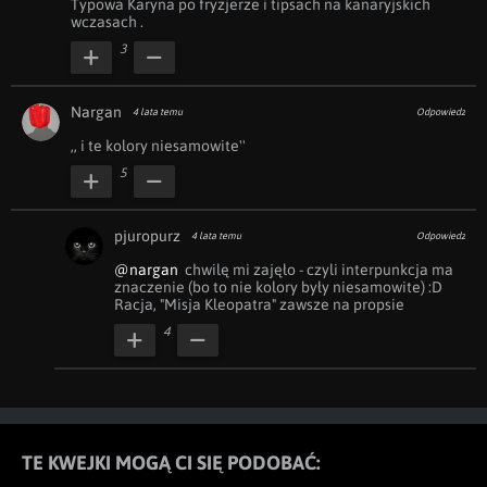
Typowa Karyna po fryzjerze i tipsach na kanaryjskich 
wczasach .
3
Nargan
4 lata temu
Odpowiedz
,, i te kolory niesamowite''
5
pjuropurz
4 lata temu
Odpowiedz
@nargan
  chwilę mi zajęło - czyli interpunkcja ma 
znaczenie (bo to nie kolory były niesamowite) :D

Racja, "Misja Kleopatra" zawsze na propsie
4
TE KWEJKI MOGĄ CI SIĘ PODOBAĆ: