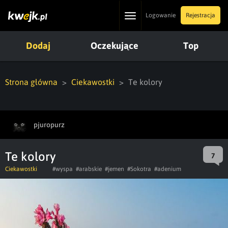
Toggle
Logowanie
Rejestracja
navigation
Dodaj
Oczekujące
Top
Strona główna
Ciekawostki
Te kolory
pjuropurz
Te kolory
7
Ciekawostki
#wyspa
#arabskie
#jemen
#Sokotra
#adenium