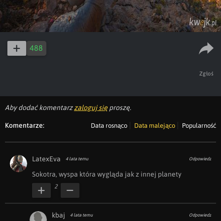
488
Zgłoś
Aby dodać komentarz
zaloguj się
proszę.
Komentarze:
Data rosnąco
Data malejąco
Popularność
LatexEva
4 lata temu
Odpowiedz
Sokotra, wyspa która wygląda jak z innej planety
2
kbaj
4 lata temu
Odpowiedz