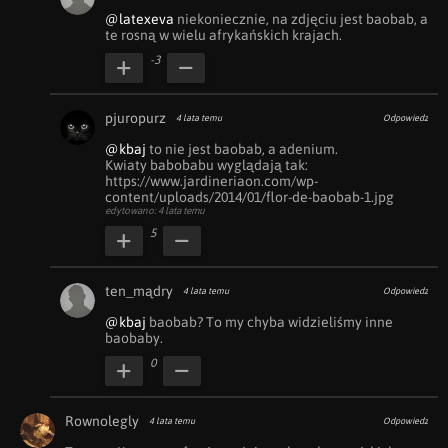
@latexeva
 niekoniecznie, na zdjęciu jest baobab, a 
te rosną w wielu afrykańskich krajach.
-3
pjuropurz
4 lata temu
Odpowiedz
@kbaj
 to nie jest baobab, a adenium.

Kwiaty babobabu wyglądają tak: 
https://www.jardineriaon.com/wp-
content/uploads/2014/01/flor-de-baobab-1.jpg
edytowano: 4 lata temu
5
ten_mądry
4 lata temu
Odpowiedz
@kbaj
 baobab? To my chyba widzieliśmy inne 
baobaby.
0
Rownolegly
4 lata temu
Odpowiedz