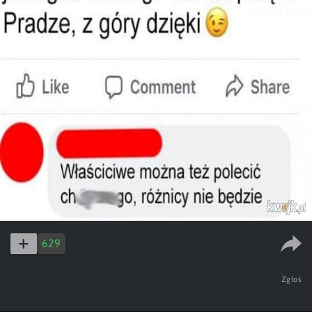
629
Zgłoś