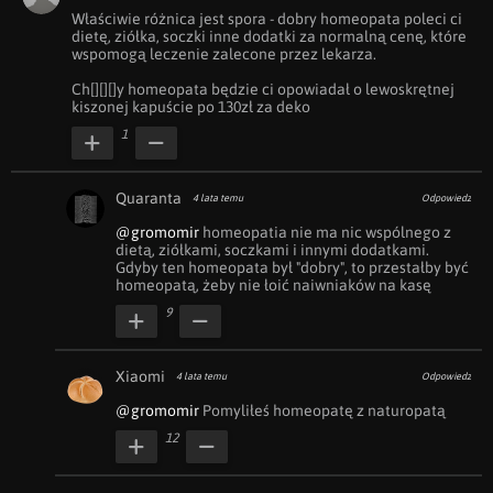
Właściwie różnica jest spora - dobry homeopata poleci ci 
dietę, ziółka, soczki inne dodatki za normalną cenę, które 
wspomogą leczenie zalecone przez lekarza.

Ch[][][]y homeopata będzie ci opowiadał o lewoskrętnej 
kiszonej kapuście po 130zł za deko
1
Quaranta
4 lata temu
Odpowiedz
@gromomir
 homeopatia nie ma nic wspólnego z 
dietą, ziółkami, soczkami i innymi dodatkami. 
Gdyby ten homeopata był "dobry", to przestałby być 
homeopatą, żeby nie łoić naiwniaków na kasę
9
Xiaomi
4 lata temu
Odpowiedz
@gromomir
 Pomyliłeś homeopatę z naturopatą
12