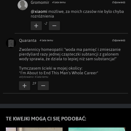
Gromomir
4 lata temu
Odpowiedz
@xiaomi
 możliwe, za moich czasów nie było chyba 
rozróżnienia
-2
Quaranta
4 lata temu
Odpowiedz
Zwolennicy homeopatii: "woda ma pamięć i zmieszanie 
pierdyliard razy jednej cząsteczki subtancji z galonem 
wody sprawia, że działa to lepiej niż sam substancja!"

Tymczasem ścieki w mojej okolicy: 

*I'm About to End This Man's Whole Career*
edytowano: 4 lata temu
19
TE KWEJKI MOGĄ CI SIĘ PODOBAĆ: