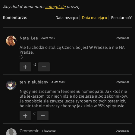
Aby dodać komentarz
zaloguj się
proszę.
Komentarze:
Data rosnąco
Data malejąco
Popularność
Nata_Lee
4 lata temu
Odpowiedz
Ale tu chodzi o stolicę Czech, bo jest W Pradze, a nie NA 
Pradze. 

:3
-1
ten_nielubiany
4 lata temu
Odpowiedz
Nigdy nie zrozumiem fenomenu homeopatii. Jak ktoś nie 
ufa lekarzom, to niech idzie do zielarza albo zakonników. 
Ja osobiście się zawsze leczę syropem od tych ostatnich, 
bo nic tak nie niszczy choroby jak zioła w 95% spirytusie.
0
Gromomir
4 lata temu
Odpowiedz