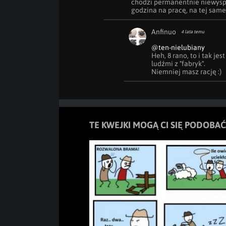
chodzi permanentnie niewyspana
godzina na pracę, na tej same
Anfinuo
4 lata temu
@ten-nielubiany
Heh, 8 rano, to i tak je
ludźmi z "fabryk".

Niemniej masz rację :)
TE KWEJKI MOGĄ CI SIĘ PODOBAĆ