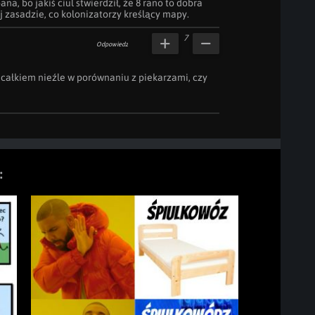
, bo jakiś ciul stwierdził, że 8 rano to dobra 
j zasadzie, co kolonizatorzy kreślący mapy.
7
Odpowiedz
st całkiem nieźle w porównaniu z piekarzami, czy 
: