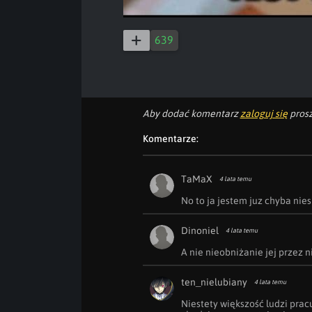
639
Aby dodać komentarz
zaloguj się
prosz
Komentarze:
TaMaX
4 lata temu
No to ja jestem juz chyba nie
Dinoniel
4 lata temu
A nie nieobniżanie jej przez 
ten_nielubiany
4 lata temu
Niestety większość ludzi pra