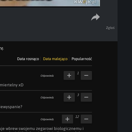
Zgłoś
ę.
Data rosnąco
Data malejąco
Popularność
1
Odpowiedz
smiertelny xD
3
Odpowiedz
niewyspanie?
12
Odpowiedz
cuje wbrew swojemu zegarowi biologicznemu i 