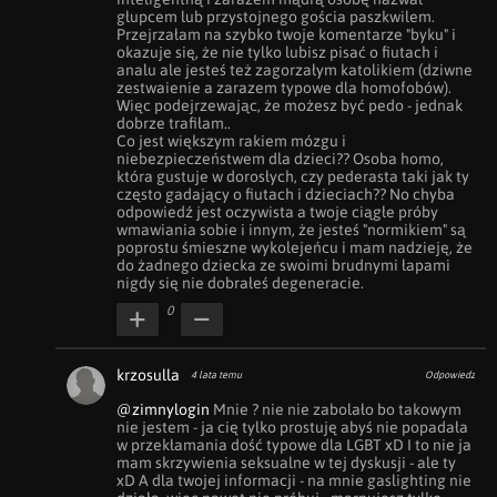
głupcem lub przystojnego gościa paszkwilem. 

Przejrzałam na szybko twoje komentarze "byku" i 
okazuje się, że nie tylko lubisz pisać o fiutach i 
analu ale jesteś też zagorzałym katolikiem (dziwne 
zestwaienie a zarazem typowe dla homofobów). 
Więc podejrzewając, że możesz być pedo - jednak 
dobrze trafiłam.. 

Co jest większym rakiem mózgu i 
niebezpieczeństwem dla dzieci?? Osoba homo, 
która gustuje w dorosłych, czy pederasta taki jak ty  
często gadający o fiutach i dzieciach?? No chyba 
odpowiedź jest oczywista a twoje ciągłe próby 
wmawiania sobie i innym, że jesteś "normikiem" są 
poprostu śmieszne wykolejeńcu i mam nadzieję, że 
do żadnego dziecka ze swoimi brudnymi łapami 
nigdy się nie dobrałeś degeneracie.
0
krzosulla
4 lata temu
Odpowiedz
@zimnylogin
 Mnie ? nie nie zabolało bo takowym 
nie jestem - ja cię tylko prostuję abyś nie popadała 
w przekłamania dość typowe dla LGBT xD I to nie ja 
mam skrzywienia seksualne w tej dyskusji - ale ty 
xD A dla twojej informacji - na mnie gaslighting nie 