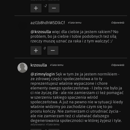
-2
azI1b8hdhW5DlkCf
4 lata temu
Odpowiedz
@krzosulla
 więc dla ciebie ja jestem rakiem? No 
problem, bo ja ciebie i tobie podobnych też siłą 
rzeczy muszę uznać za raka i z tym walczyć :/
0
krzosulla
4 lata temu
Odpowiedz
@zimnylogin
 Sęk w tym że ja jestem normikiem - 
ze zdrowej części społeczeństwa a to ty 
reprezentujesz właśnie wypaczone i chore 
elementy owego społeczeństwa - I żeby nie było ja 
ci nie życzę źle - ale nie zamierzam ci też pomagać 
w szerzeniu takiego spaczenia wśród 
społeczeństwa. A już na pewno nie w sytuacji kiedy 
właśnie widzimy po zachodzie czym się to po 
prostu kończy. Nie zamierzam ci utrudniać życia - 
ale nie zamierzam też ci ułatwiać dalszego 
degenerowania społeczności w której żyjesz i tyle.
edytowano: 4 lata temu