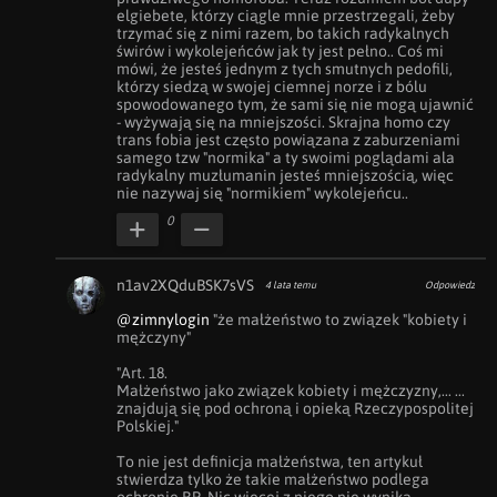
elgiebete, którzy ciągle mnie przestrzegali, żeby 
trzymać się z nimi razem, bo takich radykalnych 
świrów i wykolejeńców jak ty jest pełno.. Coś mi 
mówi, że jesteś jednym z tych smutnych pedofili, 
którzy siedzą w swojej ciemnej norze i z bólu 
spowodowanego tym, że sami się nie mogą ujawnić 
- wyżywają się na mniejszości. Skrajna homo czy 
trans fobia jest często powiązana z zaburzeniami 
samego tzw "normika" a ty swoimi poglądami ala 
radykalny muzłumanin jesteś mniejszością, więc 
nie nazywaj się "normikiem" wykolejeńcu..
0
n1av2XQduBSK7sVS
4 lata temu
Odpowiedz
@zimnylogin
 "że małżeństwo to związek "kobiety i 
mężczyny"

"Art. 18. 

Małżeństwo jako związek kobiety i mężczyzny,... ... 
znajdują się pod ochroną i opieką Rzeczypospolitej 
Polskiej."

To nie jest definicja małżeństwa, ten artykuł 
stwierdza tylko że takie małżeństwo podlega 