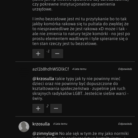
czy pokrewne instytucjonalne uprawnienia 
urzędowe.

I imho bezcelowe jest mi tu przytykanie bo to tak 
jakby komórka rakowa się tu pultała do zwykłej że 
to niesprawiedliwe że jest rakowa xD moze i tak - 
ale nie zmienia to natury tejże komórki - no jest po 
prostu elementem wadliwym i tyle spieranie się o 
ten stan rzeczy jest tu bezcelowe.
-1
azI1b8hdhW5DlkCf
4 lata temu
Odpowiedz
@krzosulla
 takie typy jak ty nie powinny mieć 
dzieci oraz nie powinny być dopuszczone do 
kształtowania społeczeństwa - zupełnie jak ruch 
skrajnych radykałów LGBT. Jesteście siebie warci - 
świry.
2
krzosulla
4 lata temu
Odpowiedz
@zimnylogin
 No ale sęk w tym że my jako normiki 