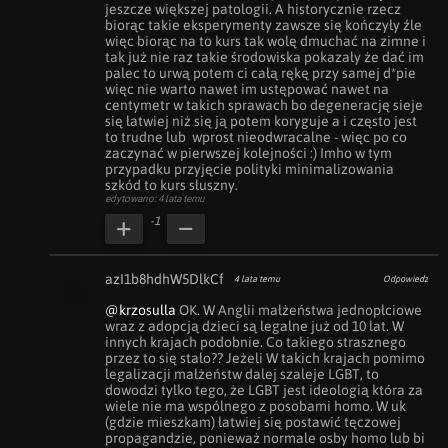
jeszcze większej patologii. A historycznie rzecz 
biorąc takie eksperymenty zawsze się kończyły źle 
więc biorąc na to kurs tak wolę dmuchać na zimne i 
tak już nie raz takie środowiska pokazały że dać im 
palec to urwą potem ci całą rękę przy samej d*pie 
więc nie warto nawet im ustępować nawet na 
centymetr w takich sprawach bo degenerację sieje 
się łatwiej niż się ją potem koryguje a i często jest 
to trudne lub  wprost nieodwracalne - więc po co 
zaczynać w pierwszej kolejności :) Imho w tym 
przypadku przyjęcie polityki minimalizowania 
szkód to kurs słuszny.
edytowano: 4 lata temu
-1
azI1b8hdhW5DlkCf
4 lata temu
Odpowiedz
@krzosulla
 OK. W Anglii małżeństwa jednopłciowe 
wraz z adopcją dzieci są legalne już od 10 lat. W 
innych krajach podobnie. Co takiego strasznego 
przez to się stało?? Jeżeli W takich krajach pomimo 
legalizacji małżeństw dalej szaleje LGBT, to 
dowodzi tylko tego, że LGBT jest ideologią która za 
wiele nie ma wspólnego z posobami homo. W uk 
(gdzie mieszkam) łatwiej się postawić tęczowej 
propagandzie, ponieważ normale osby homo lub bi 