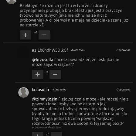
Rzekłbym że różnica jest tu w tym że ci drudzy 
przynajmniej próbują a brak efektu już jest z przyczyn 
typowo naturalnych (aka nie ich wina że nici z 
próbowania). A ci pierwsi nie mają na dzieciaka szans już 
na starcie xD
-4
azI1b8hdhW5DlkCf
4 lata temu
Odpowiedz
@krzosulla
 chcesz powiedzieć, że lesbijka nie 
może zajść w ciąże???
0
krzosulla
4 lata temu
Odpowiedz
@zimnylogin
 Fizjologicznie może - ale raczej nie z 
powodu innej lesby - no bo ostatnio jak 
sprawdzałem to lezby spermy nie produkują więc 
byłoby to nieco trudne. I odwrotnie z facetami - do 
tego tanga jednak trzeba pewnej "większej 
różnorodności" niż dwa osobniki tej samej płci :P
edytowano: 4 lata temu
-1