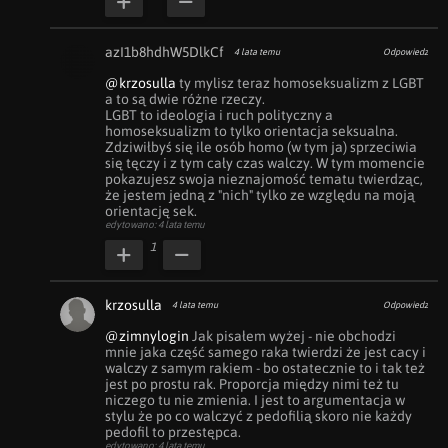
azI1b8hdhW5DlkCf
4 lata temu
Odpowiedz
@krzosulla
 ty mylisz teraz homoseksualizm z LGBT 
a to są dwie różne rzeczy.

LGBT to ideologia i ruch polityczny a 
homoseksualizm to tylko orientacja seksualna. 
Zdziwiłbyś się ile osób homo (w tym ja) sprzeciwia 
się tęczy i z tym cały czas walczy. W tym momencie 
pokazujesz swoja nieznajomość tematu twierdząc, 
że jestem jedną z "nich" tylko ze względu na moją 
orientację sek.
edytowano: 4 lata temu
1
krzosulla
4 lata temu
Odpowiedz
@zimnylogin
 Jak pisałem wyżej - nie obchodzi 
mnie jaka część samego raka twierdzi że jest cacy i 
walczy z samym rakiem - bo ostatecznie to i tak też 
jest po prostu rak. Proporcja między nimi też tu 
niczego tu nie zmienia. I jest to argumentacja w 
stylu że po co walczyć z pedofilią skoro nie każdy 
pedofil to przestępca.
edytowano: 4 lata temu