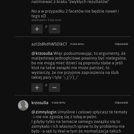
naśmiewać z braku "zwykłych rezultatów" 

No a w przypadku 2 facetów nie będzie nawet i 
tego xD
edytowano: 4 lata temu
0
azI1b8hdhW5DlkCf
4 lata temu
Odpowiedz
@krzosulla
 Więc podsumowując, to argumenty, że 
małżeństwa jednopłciowe powinny być nielegalne, 
bo nie mogą mieć dzieci są poprostu słabe a jeśli 
ktoś na takie związki nie może patrzeć, to 
wystarczy, że nie przyjmie zaproszenia na ślub 
takiej pary i tyle ¯\_(ツ)_/¯
0
krzosulla
4 lata temu
Odpowiedz
@zimnylogin
 Umyślnie i celowo spłycasz te tematy 
- i nie nie zgodzę się z tobą w pełni.

I gdyby tylko na temacie samego związku się to 
zamykało i ich własnych spraw to by problemu nie 
było - a sęk tu tkwi w tym że normalizacja takich 