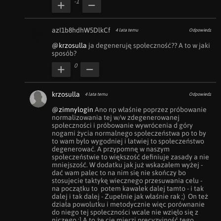
-1
azI1b8hdhW5DlkCf
4 lata temu
Odpowiedz
@krzosulla
 ja degeneruję społeczność?? A to w jaki 
sposób?
0
krzosulla
4 lata temu
Odpowiedz
@zimnylogin
 Ano np właśnie poprzez próbowanie 
normalizowania tej w/w zdegenerowanej 
społeczności i próbowanie wywrócenia d góry 
nogami życia normalnego społeczeństwa po to by 
to wam było wygodniej i łatwiej to społeczeństwo 
degenerować. A przypomnę w naszym 
społeczeństwie to większość definiuje zasady a nie 
mniejszość. W dodatku jak już wskazałem wyżej - 
dać wam palec to na nim się nie skończy bo 
stosujecie taktykę wiecznego przesuwania celu - 
na początku to  potem kawałek dalej tamto - i tak 
dalej i tak dalej - Zupełnie jak właśnie rak ;)  On też 
działa powolutku i metodycznie więc porównanie 
do niego tej społeczności wcale nie wzięło się z 
niczego ;] A to że cię mierzi precyzyjność tego 