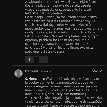
zawierania formalnych związków dzięki którym  
dostaną takie same prawa do dziedziczenia, 
wspólnego majątku oraz wglądu do kartoteki 
lekarskiej jak pary hetero? 

Co do adopcji dzieci, to rozumiem pewne obawy 
twoje i reszty, bo jest to temat dla was nowy. Ja 
osobiście wolałabym mieć własne dziecko (co 
mogę zrobić bez małżeństwa) niż adoptowane... ale 
czy ty uważasz, że dzieciaka z domu dziecka jest 
tak łatwo dostać?? Nawet pary hetero mają z tym 
ogromny problem, bo zanim przyzna im się 
dziecko, to zostaną 10 prześwietleni przez 
psychologów oraz ich historia finansowa oraz 
policyjna jest sprawdzona.
1
krzosulla
4 lata temu
Odpowiedz
@zimnylogin
 W skrócie ? -tak , nie uważam aby to 
był dobry pomysł by to mniejszości w dodatku 
często zdegenerowane i nadal degenerujące się 
(mam tu na myśli środowisko jako takie LGBT i te 
inne literki xD) narzucały kurs normalnej 
większości - I nie - legalizacja ich rodzajów związku 
to nie jest to coś co jest im niezbędnie do szczęścia 
- ale za to dzięki temu ukręca się łeb potencjalnie 