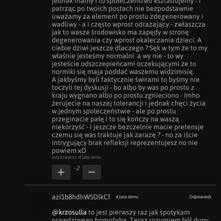
jednak mamy i to społeczeństwo kształtujemy - i 
patrząc po twoich postach nie bezpodstawnie 
uważamy za element po prostu zdegenerowany i 
wadliwy - a i często wprost odrażający - zwłaszcza 
jak to wasze środowisko ma zapędy w stronę 
degenerowania czy wprost okaleczania dzieci. A 
ciebie dziwi jeszcze dlaczego ? Sęk w tym że to my 
właśnie jesteśmy normalni  a wy nie - to wy 
jesteście odszczepieńcami oczekującymi że to 
normiki się maja poddać waszemu widzimisię.

A jakbyśmy byli faktycznie świrami to byśmy nie 
toczyli tej dyskusji - bo albo by was po prostu z 
kraju wygnano albo po prostu zgnieciono - Imho 
żerujecie na naszej tolerancji i jednak chęci życia 
w jednym społeczeństwie - ale po prostu 
przeginacie pałę i to się kończy na waszą 
niekorzyść - i jeszcze bezczelnie macie pretensje 
czemu się was traktuje jak zarazę ? - no za iście 
intrygujący brak refleksji reprezentujesz no nie 
powiem xD
edytowano: 4 lata temu
-2
azI1b8hdhW5DlkCf
4 lata temu
Odpowiedz
@krzosulla
 to jest pierwszy raz jak spotykam 
prawdziwego homofoba. Teraz rozumiem ból dupy 