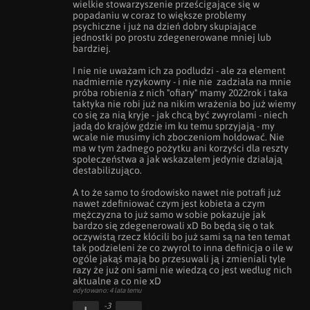
wielkie stowarzyszenie prześcigające się w 
popadaniu w coraz to większe problemy 
psychiczne i już na dzień dobry skupiające 
jednostki po prostu zdegenerowane mniej lub 
bardziej.

I nie nie uważam ich za podludzi - ale za element 
nadmiernie ryzykowny - i nie nie  zadziała na mnie 
próba robienia z nich "ofiary" mamy 2022rok i taka 
taktyka nie robi już na nikim wrażenia bo już wiemy 
co się za nią kryje - jak chcą być zwyrolami - niech 
jadą do krajów gdzie im ku temu sprzyjają - my 
wcale nie musimy ich zboczeniom hołdować. Nie 
ma w tym żadnego pożytku ani korzyści dla reszty 
społeczeństwa a jak wskazałem jedynie działają 
destabilizująco.

A to że samo to środowisko nawet nie potrafi już 
nawet zdefiniować czym jest kobieta a czym 
mężczyzna to już samo w sobie pokazuje jak 
bardzo się zdegenerowali xD Bo będą się o tak 
oczywistą rzecz kłócili bo już sami są na ten temat 
tak podzieleni że co zwyrol to inna definicja o ile w 
ogóle jakąś mają bo przesuwali ją i zmieniali tyle 
razy że już oni sami nie wiedzą co jest według nich 
aktualne a co nie xD
edytowano: 4 lata temu
-3