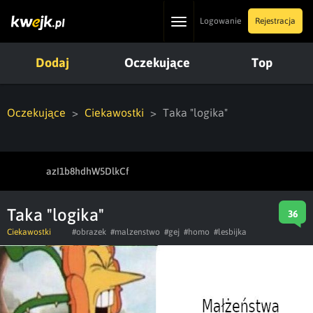
Toggle
Logowanie
Rejestracja
navigation
Dodaj
Oczekujące
Top
Oczekujące
Ciekawostki
Taka "logika"
azI1b8hdhW5DlkCf
Taka "logika"
36
Ciekawostki
#obrazek
#malzenstwo
#gej
#homo
#lesbijka