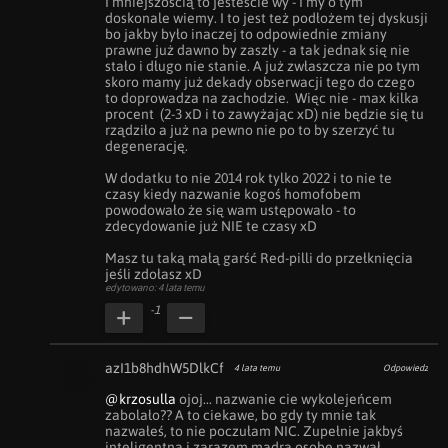
I mniejszością to jesteście wy - I my o tym 
doskonale wiemy. I to jest też podłożem tej dyskusji 
bo jakby było inaczej to odpowiednie zmiany 
prawne już dawno by zaszły - a tak jednak się nie 
stało i długo nie stanie. A już zwłaszcza nie po tym 
skoro mamy już dekady obserwacji tego do czego 
to doprowadza na zachodzie.  Więc nie - max kilka 
procent  (2-3 xD i to zawyżając xD) nie będzie się tu 
rządziło a już na pewno nie po to by szerzyć tu 
degenerację.

W dodatku to nie 2014 rok tylko 2022 i to nie te 
czasy kiedy nazwanie kogoś homofobem 
powodowało że się wam ustępowało - to 
zdecydowanie już NIE te czasy xD

Masz tu taką małą garść Red-pilli do przełknięcia 
jeśli zdołasz xD
edytowano: 4 lata temu
-1
azI1b8hdhW5DlkCf
4 lata temu
Odpowiedz
@krzosulla
 ojoj... nazwanie cie wykolejeńcem 
zabolało?? A to ciekawe, bo gdy ty mnie tak 
nazwałeś, to nie poczułam NIC. Zupełnie jakbyś 
inteligentną i zarazem mądrą osobę nazwał 