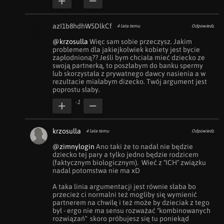
azI1b8hdhW5DlkCf
4 lata temu
Odpowiedz
@krzosulla
 Więc sam sobie przeczysz. Jakim 
problemem dla jakiejkolwiek kobiety jest bycie 
zapłodnioną?? Jeśli bym chciała mieć dziecko ze 
swoją partnerką, to poszłabym do banku spermy 
lub skorzystała z prywatnego dawcy nasienia a w 
rezultacie miałabym dizecko. Twój argument jest 
poprostu słaby.
-1
krzosulla
4 lata temu
Odpowiedz
@zimnylogin
 Ano taki że to nadal nie będzie 
dziecko tej pary a tylko jedno będzie rodzicem 
(faktycznym biologicznym).  Wieć z "ICH" związku 
nadal potomstwa nie ma xD

A taka linia argumentacji jest równie słaba bo 
przecież ci normalni też mogliby się wymienić 
partnerem na chwilę i też może by dzieciak z tego 
był - ergo nie ma sensu rozważać "kombinowanych 
rozwiązań"  skoro próbujesz się tu poniekąd 