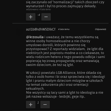
się zaczynało od "normalizacji" takich zboczeń czy 
wynaturzeń i był to proces zajmujący dekady.
edytowano: 4 lata temu
-4
azI1b8hdhW5DlkCf
4 lata temu
Odpowiedz
@krzosulla
 i uważasz, że temu wszystkiemu są 
winne osoby homoseksualne a nie chorzy 
umysłowo dorośli, których powinno się 
przystopować? Z reportaży widziałam,  że lgbt dla 
niektórych jest poprostu modne a co ciekawsze, to 
wielu rodzicom hetero z tego powodu odbija i sami 
popierają tęczową propagandę oraz wmawiają 
swoim dzieciom, że też są lgbt. 

W szkocji powstało LGB Alliance, które składa się 
tylko z osób homo i bi oraz sprzeciwia się i ideologi 
lgbt i praniu małym dzieciom mózgów w szkołach 
na temat zaburzenia płci oraz orientacji 
sekualnych. 

Nie wszystcy są tacy sami a lgbt to ideologia a nie 
jak nazwa wskazuje - lesbijki, geje itp..
1