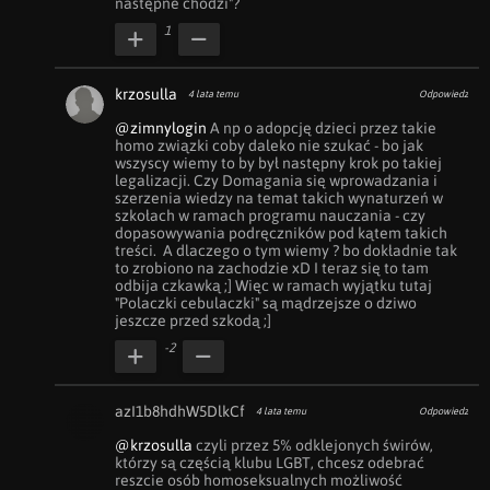
następne chodzi"?
1
krzosulla
4 lata temu
Odpowiedz
@zimnylogin
 A np o adopcję dzieci przez takie 
homo związki coby daleko nie szukać - bo jak 
wszyscy wiemy to by był następny krok po takiej 
legalizacji. Czy Domagania się wprowadzania i 
szerzenia wiedzy na temat takich wynaturzeń w 
szkołach w ramach programu nauczania - czy 
dopasowywania podręczników pod kątem takich 
treści.  A dlaczego o tym wiemy ? bo dokładnie tak 
to zrobiono na zachodzie xD I teraz się to tam 
odbija czkawką ;] Więc w ramach wyjątku tutaj 
"Polaczki cebulaczki" są mądrzejsze o dziwo 
jeszcze przed szkodą ;]
-2
azI1b8hdhW5DlkCf
4 lata temu
Odpowiedz
@krzosulla
 czyli przez 5% odklejonych świrów, 
którzy są częścią klubu LGBT, chcesz odebrać 
reszcie osób homoseksualnych możliwość 