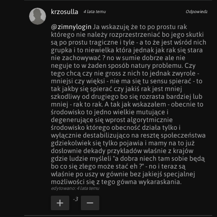
krzosulla
4 lata temu
Odpowiedz
@zimnylogin
 Ja wskazuję że to po prostu rak 
którego nie należy rozprzestrzeniać bo jego skutki 
są po prostu tragiczne i tyle - a to że jest wśród nich 
grupka i to niewielka która jednak jak rak się stara 
nie zachowywać ? no w sumie dobrze ale nie 
neguje to w żaden sposób natury problemu. Czy 
tego chcą czy nie gross z nich to jednak zwyrole - 
mniejsi czy więksi - nie ma się tu sensu spierać - to 
tak jakby się spierać czy jakiś rak jest mniej 
szkodliwy od drugiego bo się rozrasta bardziej lub 
mniej - rak to rak. A tak jak wskazałem - obecnie to 
środowisko to jedno wielkie mutujące i 
degenerujące się wprost algorytmicznie 
środowisko którego obecność działa tylko i 
wyłącznie destabilizująco na resztę społeczeństwa 
gdziekolwiek się tylko pojawia i mamy na to już 
dosłownie dekady przykładów właśnie z krajów 
gdzie ludzie myśleli "a dobra niech tam sobie będą 
bo co się złego może stać eh ?" - no i teraz są 
właśnie po uszy w gównie bez jakiejś specjalnej 
możliwości się z tego gówna wykaraskania.
edytowano: 4 lata temu
-3