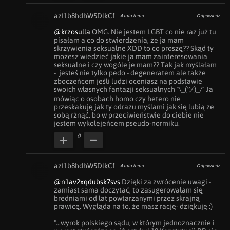
azI1b8hdhW5DlkCf
4 lata temu
Odpowiedz
@krzosulla
 OMG. Nie jestem LGBT co nie raz już tu 
pisałam a co do stwierdzenia, że ja mam 
skrzywienia seksualne XDD to co proszę?? Skąd ty 
możesz wiedzieć jakie ja mam zainteresowania 
seksualne i czy wogóle je mam?? Tak jak myślałam 
-  jesteś nie tylko pedo - degeneratem ale także 
zboczeńcem jeśli ludzi oceniasz na podstawie 
swoich własnych fantazji seksualnych ¯\_(ツ)_/¯ Ja 
mówiąc o osobach homo czy hetero nie 
przeskakuję jak ty odrazu myślami jak się lubią ze 
sobą rżnąć, bo w przeciwieństwie do ciebie nie 
jestem wykolejeńcem pseudo-normiku.
0
azI1b8hdhW5DlkCf
4 lata temu
Odpowiedz
@n1av2xqdubsk7svs
 Dzięki za zwrócenie uwagi - 
zamiast sama doczytać, to zasugerowałam się 
bredniami od lat powtarzanymi przez skrajną 
prawicę. Wygląda na to, że masz rację- dziękuję :)

"...wyrok polskiego sądu, w którym jednoznacznie i 