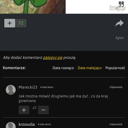
72
Zgłoś
Aby dodać komentarz
zaloguj się
proszę.
Komentarze:
Data rosnąco
Data malejąco
Popularność
Marecki23
4 lata temu
Odpowiedz
Jak można mówić drugiemu jak ma żyć , co za kraj 
gowniany 
-13
krzosulla
4 lata temu
Odpowiedz