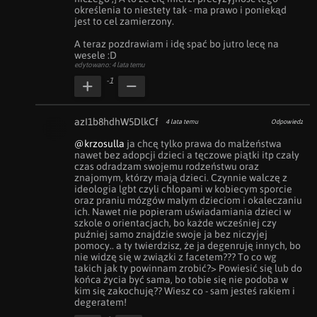
określenia to niestety tak - ma prawo i poniekąd 
jest to cel zamierzony. 

A teraz pozdrawiam i idę spać bo jutro lecę na 
wesele :D
edytowano: 4 lata temu
-1
azI1b8hdhW5DlkCf
4 lata temu
Odpowiedz
@krzosulla
 ja chcę tylko prawa do małżeństwa 
nawet bez adopcji dzieci a tęczowe piątki itp czały 
czas odradzam swojemu rodzeństwu oraz 
znajomym, którzy mają dzieci. Czynnie walczę z 
ideologia lgbt czyli chłopami w kobiecym sporcie 
oraz praniu mózgów małym dzieciom i okaleczaniu 
ich. Nawet nie popieram uświadamiania dzieci w 
szkole o orientacjach, bo każde wcześniej czy 
puźniej samo znajdzie swoje ja bez niczyjej 
pomocy.. a ty twierdzisz, że ja degenruję innych, bo 
nie widzę się w związki z facetem??? To co wg 
takich jak ty powinnam zrobić?> Powiesić się lub do 
końca życia być sama, bo tobie się nie podoba w 
kim się zakochuję?? Wiesz co - sam jesteś rakiem i 
degeratem!