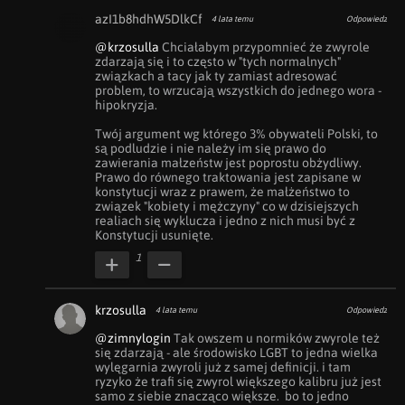
azI1b8hdhW5DlkCf
4 lata temu
Odpowiedz
@krzosulla
 Chciałabym przypomnieć że zwyrole 
zdarzają się i to często w "tych normalnych" 
związkach a tacy jak ty zamiast adresować 
problem, to wrzucają wszystkich do jednego wora - 
hipokryzja.

Twój argument wg którego 3% obywateli Polski, to 
są podludzie i nie należy im się prawo do 
zawierania małzeństw jest poprostu obżydliwy. 
Prawo do równego traktowania jest zapisane w 
konstytucji wraz z prawem, że małżeństwo to 
związek "kobiety i mężczyny" co w dzisiejszych 
realiach się wyklucza i jedno z nich musi być z 
Konstytucji usunięte.
1
krzosulla
4 lata temu
Odpowiedz
@zimnylogin
 Tak owszem u normików zwyrole też 
się zdarzają - ale środowisko LGBT to jedna wielka 
wylęgarnia zwyroli już z samej definicji. i tam 
ryzyko że trafi się zwyrol większego kalibru już jest 
samo z siebie znacząco większe.  bo to jedno 