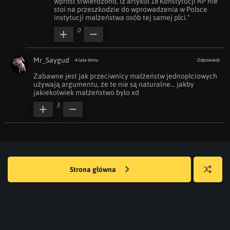
wprost stwierdzono, iż artykuł 18 Konstytucji RP nie 
stoi na przeszkodzie do wprowadzenia w Polsce 
instytucji małżeństwa osób tej samej płci."
0
Mr_Saygud
4 lata temu
Odpowiedz
Zabawne jest jak przeciwnicy małżeństw jednopłciowych 
używają argumentu, że te nie są naturalne... jakby 
jakiekolwiek małżeństwo było xd
5
Strona główna
Losuj
kwejka