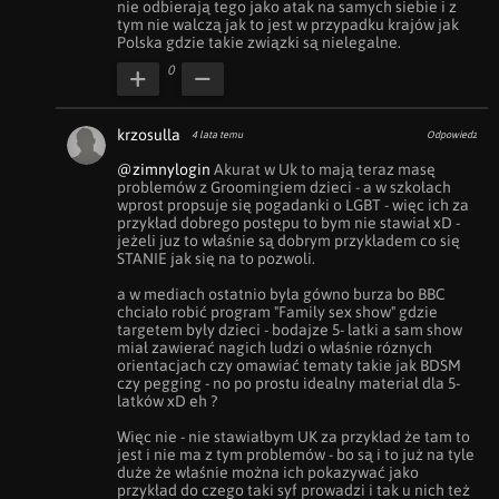
nie odbierają tego jako atak na samych siebie i z 
tym nie walczą jak to jest w przypadku krajów jak 
Polska gdzie takie związki są nielegalne.
0
krzosulla
4 lata temu
Odpowiedz
@zimnylogin
 Akurat w Uk to mają teraz masę 
problemów z Groomingiem dzieci - a w szkołach 
wprost propsuje się pogadanki o LGBT - więc ich za 
przykład dobrego postępu to bym nie stawiał xD - 
jeżeli juz to właśnie są dobrym przykładem co się 
STANIE jak się na to pozwoli.

a w mediach ostatnio była gówno burza bo BBC 
chciało robić program "Family sex show" gdzie 
targetem były dzieci - bodajze 5- latki a sam show 
miał zawierać nagich ludzi o właśnie róznych 
orientacjach czy omawiać tematy takie jak BDSM 
czy pegging - no po prostu idealny materiał dla 5-
latków xD eh ? 

Więc nie - nie stawiałbym UK za przykład że tam to 
jest i nie ma z tym problemów - bo są i to już na tyle 
duże że właśnie można ich pokazywać jako 
przykład do czego taki syf prowadzi i tak u nich też 