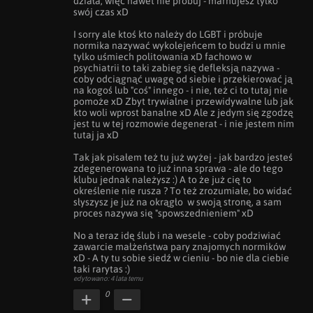
działa, więc nawet nie próbuj - marnujesz tylko 
swój czas xD

I sorry ale ktoś kto należy do LGBT i próbuje 
normika nazywać wykolejeńcem to budzi u mnie 
tylko uśmiech politowania xD fachowo w 
psychiatrii to taki zabieg się defleksją nazywa - 
coby odciągnąć uwagę od siebie i przekierować ją 
na kogoś lub "coś" innego - i nie, też ci to tutaj nie 
pomoże xD Zbyt trywialne i przewidywalne lub jak 
kto woli wprost banalne xD Ale z jedym się zgodzę 
jest tu w tej rozmowie degenerat - i nie jestem nim 
tutaj ja xD 

Tak jak pisałem też tu już wyżej - jak bardzo jesteś 
zdegenerowana to już inna sprawa - ale do tego 
klubu jednak należysz :) A to że już cię to 
określenie nie rusza ? To też zrozumiałe, bo widać 
słyszysz je już na okrągło  w swoją stronę, a sam 
proces nazywa się "spowszednieniem" xD

No a teraz idę ślub i na wesele - coby podziwiać 
zawarcie małżeństwa pary znajomych normików 
xD - A ty tu sobie siedź w cieniu - bo nie dla ciebie 
taki rarytas :)
edytowano: 4 lata temu
0