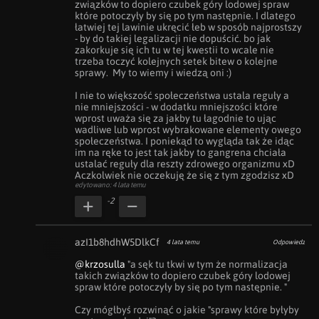
związków to dopiero czubek góry lodowej spraw 
które potoczyły by się po tym następnie. I dlatego 
łatwiej tej lawinie ukręcić łeb w sposób najprostszy 
- by do takiej legalizacji nie dopuścić. bo jak 
zakorkuje się ich tu w tej kwestii to wcale nie 
trzeba toczyć kolejnych setek bitew o kolejne 
sprawy.  My to wiemy i wiedzą oni :)

I nie to większość społeczeństwa ustala reguły a 
nie mniejszości - w dodatku mniejszości które 
wprost uważa się za jakby tu łagodnie to ując 
wadliwe lub wprost wybrakowane elementy owego 
społeczeństwa. I poniekąd to wygląda tak że idąc 
im na ręke to jest tak jakby to gangrena chciała 
ustalać reguły dla reszty zdrowego organizmu xD

Aczkolwiek nie oczekuję że się z tym zgodzisz xD
edytowano: 4 lata temu
-2
azI1b8hdhW5DlkCf
4 lata temu
Odpowiedz
@krzosulla
 "a sęk tu tkwi w tym że normalizacja 
takich związków to dopiero czubek góry lodowej 
spraw które potoczyły by się po tym następnie. "

Czy mógłbyś rozwinąć o jakie "sprawy które byłyby 