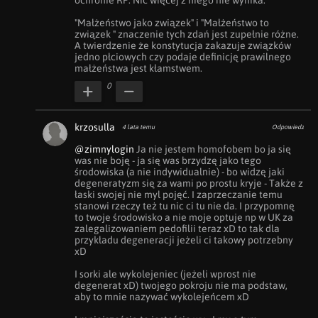
ochronie RP. Nic więcej z niego nie wynika.

"Małżeństwo jako związek" i "Małżeństwo to 
związek " znaczenie tych zdań jest zupełnie różne. 
A twierdzenie że konstytucja zakazuje związków 
jedno płciowych czy podaje definicję prawilnego 
małżeństwa jest kłamstwem.
0
krzosulla
4 lata temu
Odpowiedz
@zimnylogin
 Ja nie jestem homofobem bo ja się 
was nie boję - ja się was brzydzę jako tego 
środowiska (a nie indywidualnie) - bo widzę jaki 
degeneratyzm się za wami po prostu kryje - Także z 
łaski swojej nie myl pojęć. I zaprzeczanie temu 
stanowi rzeczy też tu nic ci tu nie da. I przypomnę 
to twoje środowisko a nie moje optuje np w UK za 
zalegalizowaniem pedofilii teraz xD to tak dla 
przykładu degeneracji jeżeli ci takowy potrzebny 
xD

I sorki ale wykolejeniec (jeżeli wprost nie 
degenerat xD) twojego pokroju nie ma podstaw, 
aby to mnie nazywać wykolejeńcem xD 
