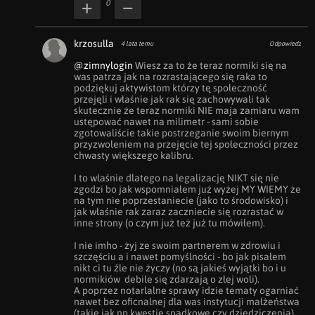
0
krzosulla
4 lata temu
Odpowiedz
@zimnylogin
 Wiesz za to że teraz normiki się na 
was patrza jak na rozrastającego się raka to 
podziękuj aktywistom którzy tę społeczność 
przejęli i właśnie jak rak się zachowywali tak 
skutecznie że teraz normiki NIE maja zamiaru wam 
ustępować nawet na milimetr - sami sobie 
zgotowaliście takie postrzeganie swoim biernym 
przyzwoleniem na przejęcie tej społeczności przez 
chwasty większego kalibru.

I to właśnie dlatego na legalizację NIKT się nie 
zgodzi bo jak wspomniałem już wyżej MY WIEMY że 
na tym nie poprzestaniecie (jako to środowisko) i 
jak właśnie rak zaraz zaczniecie się rozrastać w 
inne strony (o czym już też już tu mówiłem).

I nie imho - żyj ze swoim partnerem w zdrowiu i 
szczęściu a i nawet pomyślności - bo jak pisałem 
nikt ci tu źle nie życzy (no są jakieś wyjątki bo i u 
normikiów  debile się zdarzają o złej woli).

A poprzez notarlalne sprawy idzie tematy ogarniać 
nawet bez oficnalnej dla was instytucji małżeństwa 
(takie jak np kwestie spadkowe czy dziedziczenia) 