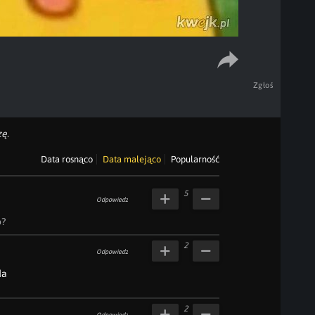
Zgłoś
ę.
Data rosnąco
Data malejąco
Popularność
5
Odpowiedz
o?
2
Odpowiedz
da
2