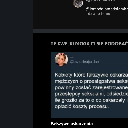
agataas
4 lata temu
@lambdalambdalamb
+dawno temu
TE KWEJKI MOGĄ CI SIĘ PODOBAĆ
Fałszywe oskarżenia