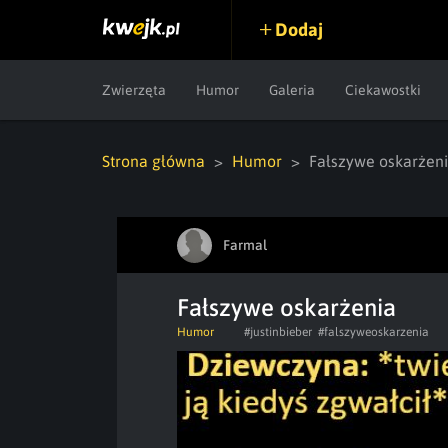
Dodaj
Zwierzęta
Humor
Galeria
Ciekawostki
Strona główna
Humor
Fałszywe oskarżen
Farmal
Fałszywe oskarżenia
Humor
#justinbieber
#falszyweoskarzenia