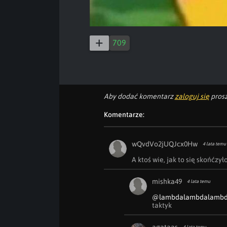
709
Aby dodać komentarz
zaloguj się
prosz
Komentarze:
wQvdVo2jUQJcx0Hw
4 lata temu
A ktoś wie, jak to się skońćzył
mishka49
4 lata temu
@lambdalambdalamb
taktyk