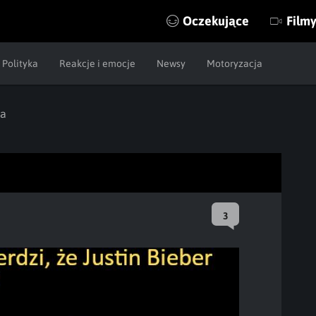
Oczekujące
Film
Polityka
Reakcje i emocje
Newsy
Motoryzacja
ia
3